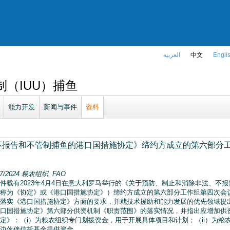
العربية
中文
Engli
（IUU）捕鱼
能力开发
新闻与事件
资料
报告和不管制捕鱼的港口国措施协定》缔约方成立的第六部分工作组
7/2024
粮农组织, FAO
件载有2023年4月4日在意大利罗马举行的《关于预防、制止和消除非法、不
称为《协定》或《港口国措施协定》）缔约方成立的第六部分工作组第四次会
落实《港口国措施协定》方面的要求，并就技术援助和能力发展的优先领域提
口国措施协定》第六部分供资机制《职责范围》的落实情况，并指出应增加供
定》：（i）为粮农组织专门划拨资金，用于开展具体项目和计划；（ii）为粮
边伙伴信托基金提供资金。