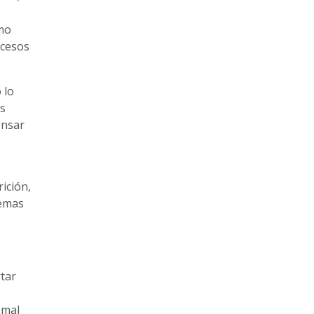
omo
ocesos
 lo
os
ensar
ición,
temas
tar
 mal