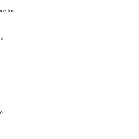
re los
s
as
de