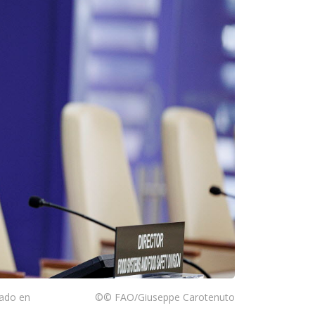
rado en
©© FAO/Giuseppe Carotenuto