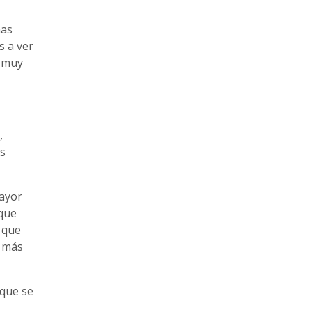
nas
 a ver
o muy
,
as
mayor
 que
 que
o más
 que se