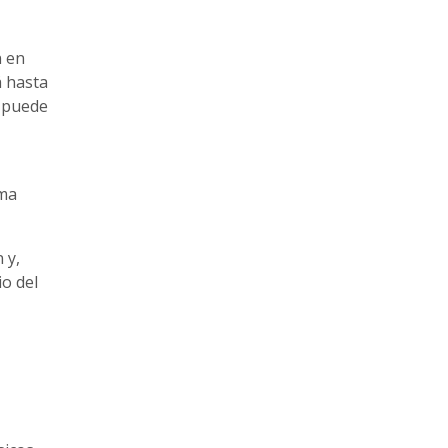
n en
á hasta
e puede
ema
 y,
o del