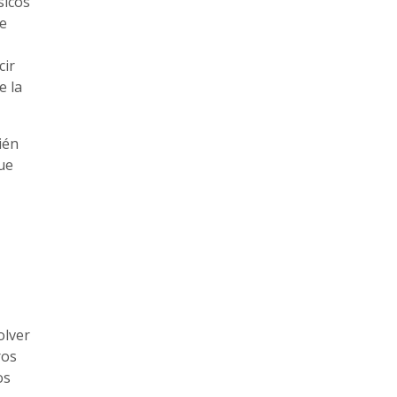
sicos
se
cir
e la
ién
ue
olver
ros
os