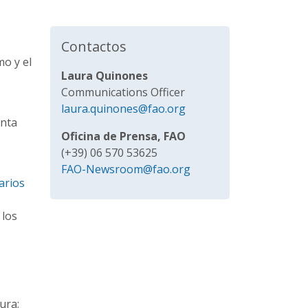
Contactos
mo y el
Laura Quinones
Communications Officer
laura.quinones@fao.org
enta
Oficina de Prensa, FAO
(+39) 06 570 53625
FAO-Newsroom@fao.org
arios
 los
ura;