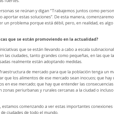
s fuertes.
personas se reúnan y digan “Trabajemos juntos como perso
 aportar estas soluciones”. De esta manera, comenzaremos
r un problema porque está débil, pero, en realidad, es alg
icas que se están promoviendo en la actualidad?
iciativas que se están llevando a cabo a escala subnacional
 en las ciudades, tanto grandes como pequeñas, en las que l
resadas realmente están adoptando medidas.
nfraestructura de mercado para que la población tenga un 
zar que los alimentos de ese mercado sean inocuos; que hay
ntos en ese mercado; que hay que entender las consecuencias
n zonas periurbanas y rurales cercanas a la ciudad o inclus
des, estamos comenzando a ver estas importantes conexiones
 de ciudades de todo el mundo.