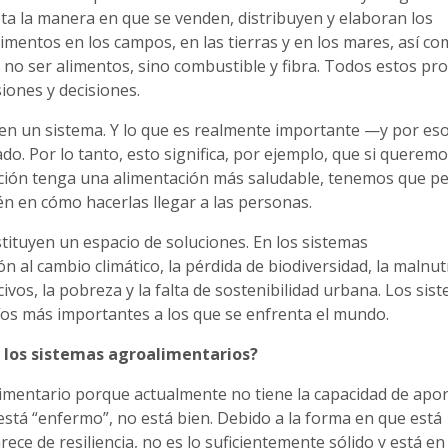
a la manera en que se venden, distribuyen y elaboran los
limentos en los campos, en las tierras y en los mares, así c
 no ser alimentos, sino combustible y fibra. Todos estos pr
siones y decisiones.
en un sistema. Y lo que es realmente importante —y por eso
o. Por lo tanto, esto significa, por ejemplo, que si querem
blación tenga una alimentación más saludable, tenemos que p
ién en cómo hacerlas llegar a las personas.
ituyen un espacio de soluciones. En los sistemas
al cambio climático, la pérdida de biodiversidad, la malnutr
vos, la pobreza y la falta de sostenibilidad urbana. Los sis
fíos más importantes a los que se enfrenta el mundo.
 los sistemas agroalimentarios?
mentario porque actualmente no tiene la capacidad de apor
está “enfermo”, no está bien. Debido a la forma en que está
rece de resiliencia, no es lo suficientemente sólido y está en