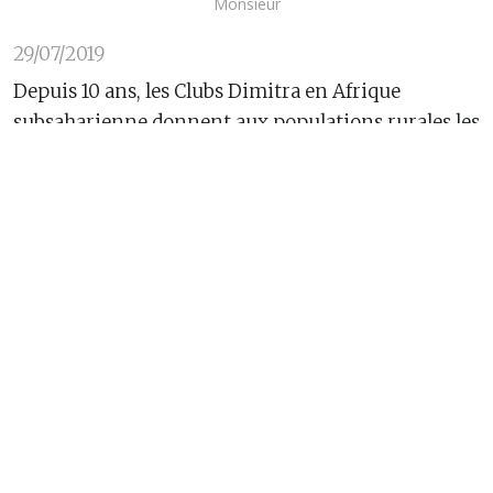
Monsieur
29/07/2019
Depuis 10 ans, les Clubs Dimitra en Afrique
subsaharienne donnent aux populations rurales les
moyens de défendre et de stimuler le
développement au sein de leurs propres
communautés. Avec 3 400 clubs et 102 000
membres, les Clubs Dimitra ont un impact positif
sur environ 2 millions de ruraux.
Les Clubs Dimitra sont des groupes bénévoles et
informels où les femmes, les hommes et les jeunes
discutent de problématiques communes et
déterminent ensemble les moyens de les résoudre
en utilisant les ressources locales. L'agriculture est
un thème central, mais ce n'est pas le seul ; d'autres