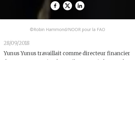
©Robin Hammond/NOOR pour la FAO
28/09/2018
Yunus Yunus travaillait comme directeur financier
dans une entreprise de textiles en Syrie lorsque le
conflit l'a contraint à abandonner son pays. Yunus,
âgé de 54 ans, vit en Turquie depuis cinq ans avec
sa femme et leurs six enfants.
“Même si c'est dur de quitter mon pays et de
m'intégrer à une nouvelle communauté, c'est
toujours mieux que de vivre sous les bombes sans
sécurité aucune,” dit Yunus.