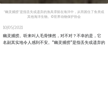
“幽灵捕捞”是指丢失或遗弃的渔具滞留在海洋中，从而困住了鱼类或
其他海洋生物。©世界动物保护协会
10/05/2021
幽灵捕捞。听来叫人毛骨悚然，对不对？不幸的是，它
名副其实地令人感到不安。“幽灵捕捞”是指丢失或遗弃的
渔具滞留在海洋中，从而困住了鱼类或其他海洋生物，
所捕生命唯有一死，无一幸免。
“幽灵网具”的正式名称是“遗弃、丢失或抛弃的渔具”，人
们已经意识到必须解决这个问题才能保护海洋环境和那
些以大海为生的群体。据估计，每年丢失或遗弃在海洋
中的渔具重达64万吨。联合国粮农组织（粮农组织）和
联合国环境规划署（联合国环境署）估计此类“幽灵网具”
占到海洋垃圾总量的十分之一。