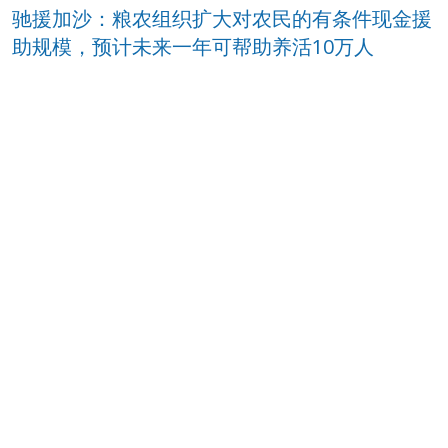
驰援加沙：粮农组织扩大对农民的有条件现金援
助规模，预计未来一年可帮助养活10万人
16/07/2026
联合国粮农组织近东及北非区域办事处供稿
查看更多新闻资讯
RSS
故事
故事
新世界螺旋蝇对动物健康的威胁日趋严峻，
必须了解五项关键信息