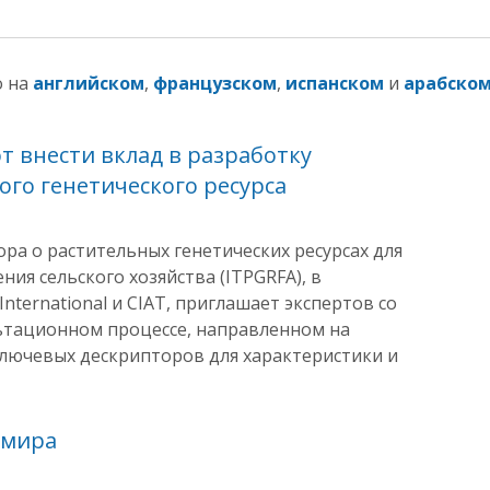
о на
английском
,
французском
,
испанском
и
арабско
т внести вклад в разработку
го генетического ресурса
а о растительных генетических ресурсах для
ия сельского хозяйства (ITPGRFA), в
International и CIAT, приглашает экспертов со
льтационном процессе, направленном на
ключевых дескрипторов для характеристики и
 мира