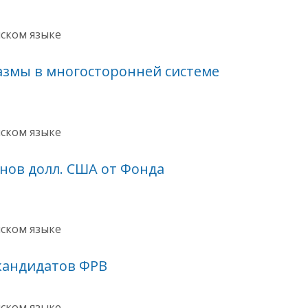
йском языке
азмы в многосторонней системе
йском языке
онов долл. США от Фонда
йском языке
кандидатов ФРВ
йском языке