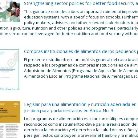
Strengthening sector policies for better food security a
This guidance note describes an approach aimed at improving
education systems, with a specific focus on schools. Further
policy-makers, advisors and other relevant stakeholders in
tion, agriculture, nutrition and other policies and programmes; particularl
tion sector can be leveraged for better nutrition and food security without
Compras institucionales de alimentos de los pequenos
El presente estudio ofrece un análisis general del caso bras
respecto a los programas de compras institucionales de alim
Adquisición de Alimentos (Programa de Aquisição de Alimento
Alimentación Escolar (Programa Nacional de Alimentação Esco
Legislar para una alimentación y nutrición adecuada en 
jurídica para parlamentarios en África No. 3
Los programas de alimentación escolar con múltiples comp
reconocidos como instrumentos clave para la realización de
derecho a la educación y el derecho a la salud de los niños 
persigan, éstos contribuyen a prevenir el hambre y la malnut