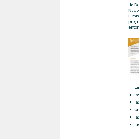
de De
Nacio
El mi
progr
entor
La
lo
la
un
la
la