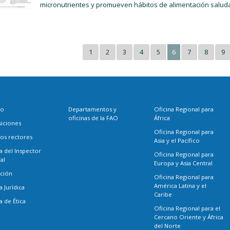
micronutrientes y promueven hábitos de alimentación salud
1
2
3
4
5
6
7
8
9
eo
Departamentos y
Oficina Regional para
oficinas de la FAO
África
siciones
Oficina Regional para
os rectores
Asia y el Pacífico
a del Inspector
Oficina Regional para
al
Europa y Asia Central
ación
Oficina Regional para
América Latina y el
a Jurídica
Caribe
a de Ética
Oficina Regional para el
Cercano Oriente y África
del Norte