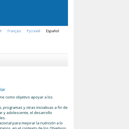
sh
Français
Русский
Español
lar
iene como objetivo apoyar a los
, programas y otras iniciativas a fin de
ar y adolescente, el desarrollo
les.
ional para mejorar la nutrición a lo
tarios, en el contexto de los Objetivos