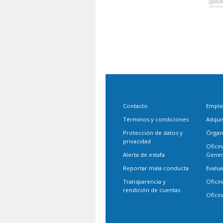
Contacto
Empl
Términos y condiciones
Adqui
Protección de datos y
Órgan
privacidad
Oficin
Alerta de estafa
Gener
Reportar mala conducta
Evalu
Transparencia y
Oficin
rendición de cuentas
Oficin