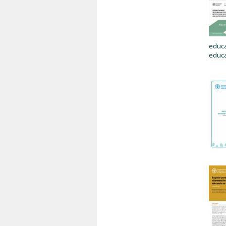
educa
educa