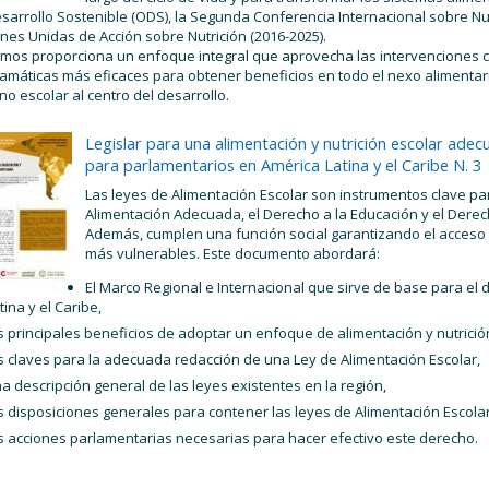
sarrollo Sostenible (ODS), la Segunda Conferencia Internacional sobre Nutr
nes Unidas de Acción sobre Nutrición (2016-2025).
smos proporciona un enfoque integral que aprovecha las intervenciones 
amáticas más eficaces para obtener beneficios en todo el nexo alimentario,
no escolar al centro del desarrollo.
Legislar para una alimentación y nutrición escolar adec
para parlamentarios en América Latina y el Caribe N. 3
Las leyes de Alimentación Escolar son instrumentos clave pa
Alimentación Adecuada, el Derecho a la Educación y el Derech
Además, cumplen una función social garantizando el acceso a
más vulnerables. Este documento abordará:
El Marco Regional e Internacional que sirve de base para el 
tina y el Caribe,
s principales beneficios de adoptar un enfoque de alimentación y nutrició
s claves para la adecuada redacción de una Ley de Alimentación Escolar,
a descripción general de las leyes existentes en la región,
s disposiciones generales para contener las leyes de Alimentación Escolar
s acciones parlamentarias necesarias para hacer efectivo este derecho.