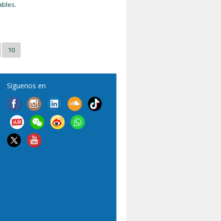
ables.
10
Síguenos en