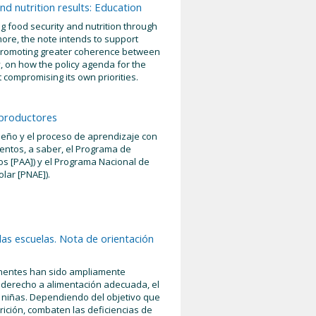
nd nutrition results: Education
 food security and nutrition through
more, the note intends to support
 promoting greater coherence between
y, on how the policy agenda for the
 compromising its own priorities.
 productores
ileño y el proceso de aprendizaje con
entos, a saber, el Programa de
s [PAA]) y el Programa Nacional de
lar [PNAE]).
las escuelas. Nota de orientación
onentes han sido ampliamente
l derecho a alimentación adecuada, el
y niñas. Dependiendo del objetivo que
rición, combaten las deficiencias de