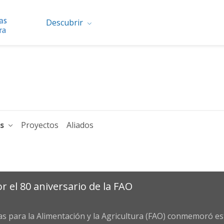
Descubrir
os
Proyectos
Aliados
 el 80 aniversario de la FAO
s para la Alimentación y la Agricultura (FAO) conmemoró es