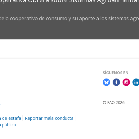
delo cooperativo de consumo y su aporte a los sistemas agr
SÍGUENOS EN
© FAO 2026
a de estafa
Reportar mala conducta
 pública