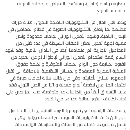
بمعاونة واسم (ماس)، وتشخيص الامراض والحماية الحيوية
والتسميد الحيوي.
وكما هي الحال في التكنولوجيات الناضجة الأخرى ، هناك خبرات
مختلطة بما يتعلق بالتكنولوجيات الحيوية في قطاع المحاصيل في
البلدان النامية. وشهد التعديل الوراثي نجاحات محدودة ولكن
فعلية لجهة تعديل بعض الصفات البسيطة في عدد ضئيل من
المحاصيل التجارية، تم إعتمادها أيضا في البلدان النامية. وقد شهد
اتساع رقعة استخدام التعديل الوراثي تباطؤا ناتج عن العديد من
القيود الصارمة حول انواع الصفات المتوفرة وانظمة حقوق
الملكية الفكرية المعقدة والمسائل التنظيمية، بالاضافة الى تقبل
الجمهور السلبي بأغلبيته. وفي حين كانت هناك نجاحات كبيرة في
اعتماد المزارعين لبضعة أنواع معدلة وراثيا من الجيل الأول، فقد
عانت الأسواق أيضاً من إنتكاسات غير متوقعة، حثت المزارعين على
تجنب تكاليف البذور العالية وغيرها من القيود.
والتطبيقات الرئيسية التي شهدتها التربية النباتية وإدارة المحاصيل
حتى الآن كانت للتكنولوجيات الحيوية غير المعدلة وراثيا، وهي
تشمل مجموعة كاملة من الصفات والممارسات الزراعية ذات