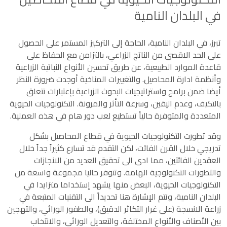
في البلدان النامية
تبرز، في البلدان النامية، الحاجة إلى التركيز المستمر على الحصول
على الحد الاقصى من الناتج الزراعي، بالتزامن مع الحفاظ على
قاعدة الموارد الطبيعية، عن طريق تحسين الأنواع النباتية الزراعية
وأنظمة ادارة المحاصيل. والتغييرات المناخية أوجدت ضرورة النظر
أيضا ضمن برامج واستراتيجيات البحوث الزراعية بإعتبارات تتعلق
بالتكيف، وعدم اليقين، وسرعة التأثر والمرونة. التكنولوجيات الحيوية
المتعددة والمتوفرة حالياً تستطيع لعب دور هام في هذه العملية.
وقد تطورت التكنولوجيات الحيوية في قطاع المحاصيل بشكل
تدريجي خلال القرن الفائت، لكن التقدم قد تسارع كثيراً جداً خلال
العقدين الفائتين، مما ادى الى تحقيق العديد من الانجازات
والتطورات التكنولوجية الهامة. وتتوفر حاليا مجموعة واسعة من
التكنولوجيات الحيوية، البعض منها يشهد إستخداما متزايدا في
البلدان النامية، وتتم الإشارة هنا تحديداً الى التقنيات المتبعة في
زراعة الانسجة (على غرار التكاثر الدقيق)، والطفور الوراثي، والتهجين
بين الأصناف والأنواع المختلفة، والتعديل الوراثي، والانتخاب