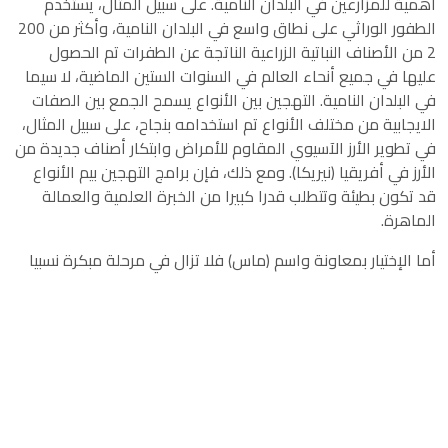
أهمية للمزارعين في البلدان النامية. على سبيل المثال، يستخدم
الطفور الوراثي على نطاق واسع في البلدان النامية، وأكثر من 200
2 من الأصناف النباتية الزراعية الناتجة عن الطفرات تم الحصول
عليها في جميع أنحاء العالم في السنوات الستين الماضية، لا سيما
في البلدان النامية. التهجين بين الأنواع يسمح الجمع بين الصفات
الايجابية من مختلف الأنواع تم استخدامه بنجاح، على سبيل المثال،
في تطوير الأرز الآسيوي المقاوم للأمراض وابتكار أصناف جديدة من
الأرز في أفريقيا (نيريكا). ومع ذلك، فإن برامج التهجين بيم الأنواع
قد تكون بطيئة وتتطلب قدرا كبيرا من الخبرة العلمية والعمالة
الماهرة.
أما الإختيار بمعاونة واسم (ماس) فلا تزال في مرحلة مبكرة نسبيا
من ناحية تطبيقها في محاصيل الكفاف الأساسية في كثير من
البلدان النامية، على الرغم من بدء ظهور بعض النتائج الهامة، مثل
تنمية هجين الدخن الأفريقي المقاوم لمرض البياض الزغبي في
الهند. اما التكاليف والتعقيدات التقنية اللازمة لتطبيق تقنية ماس،
فإنها لا تزال تشكل تحديات كبرى للبلدان النامية. ويستخدم التكاثر
الدقيق في الاستنساخ الجماعي لخطوط النخبة أو لمواد الغرس
الخالية من الأمراض. يعتمد الكثير من البلدان النامية على برامج