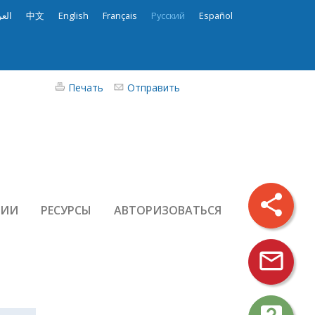
العر
中文
English
Français
Русский
Español
Печать
Отправить
share
РИИ
РЕСУРСЫ
АВТОРИЗОВАТЬСЯ
mail