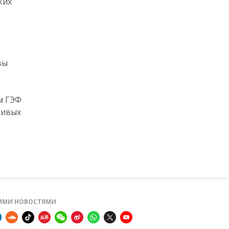
ких
вы
м ГЭФ
чивых
ШИМИ НОВОСТЯМИ