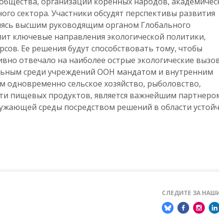
 общества, организаций коренных народов, академичес
ого сектора. Участники обсудят перспективы развития
ляясь высшим руководящим органом Глобального
лит ключевые направления экологической политики,
сов. Ее решения будут способствовать тому, чтобы
вно отвечало на наиболее острые экологические вызо
льным среди учреждений ООН мандатом и внутренним
 одновременно сельское хозяйство, рыболовство,
сти пищевых продуктов, является важнейшим партнеро
ружающей среды посредством решений в области устой
СЛЕДИТЕ ЗА НА