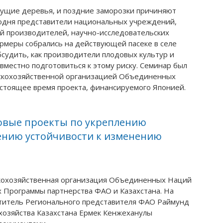
тущие деревья, и поздние заморозки причиняют
годня представители национальных учреждений,
ий производителей, научно-исследовательских
ермеры собрались на действующей пасеке в селе
бсудить, как производители плодовых культур и
вместно подготовиться к этому риску. Семинар был
ьскохозяйственной организацией Объединенных
астоящее время проекта, финансируемого Японией.
новые проекты по укреплению
шению устойчивости к изменению
скохозяйственная организация Объединенных Наций
х Программы партнерства ФАО и Казахстана. На
титель Регионального представителя ФАО Раймунд
 хозяйства Казахстана Ермек Кенжеханулы