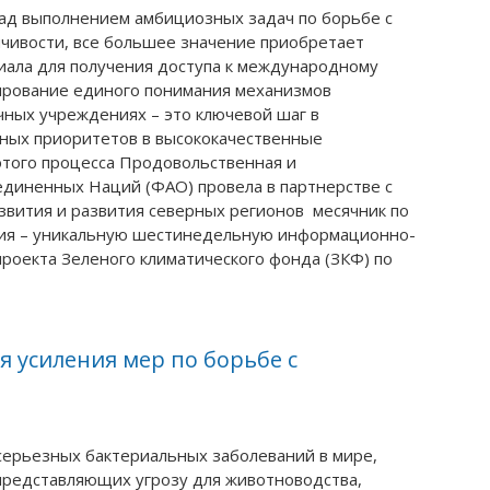
над выполнением амбициозных задач по борьбе с
чивости, все большее значение приобретает
иала для получения доступа к международному
ирование единого понимания механизмов
чных учреждениях – это ключевой шаг в
ных приоритетов в высококачественные
этого процесса Продовольственная и
диненных Наций (ФАО) провела в партнерстве с
азвития и развития северных регионов месячник по
ния – уникальную шестинедельную информационно-
проекта Зеленого климатического фонда (ЗКФ) по
я усиления мер по борьбе с
серьезных бактериальных заболеваний в мире,
представляющих угрозу для животноводства,