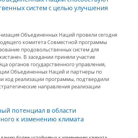
венных систем с целью улучшения
низация Объединенных Наций провели сегодня
водящего комитета Совместной программы
зование продовольственных систем для
истане». В заседании приняли участие
ца органов государственного управления,
ации Объединенных Наций и партнеры по
и ход реализации программы, подтвердили
стратегические направления реализации
ный потенциал в области
нного к изменению климата
озданию более устойчивых к изменению климата