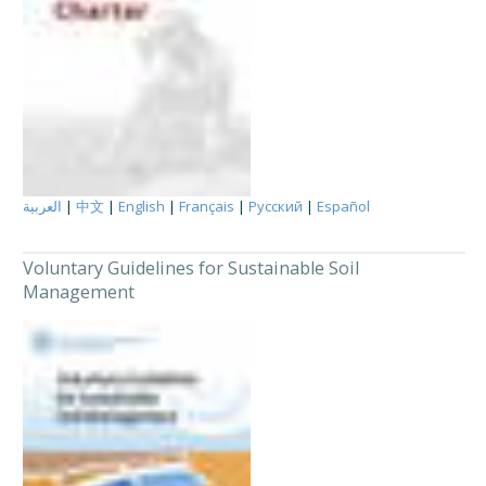
العربية
|
中文
|
English
|
Français
|
Русский
|
Español
Voluntary Guidelines for Sustainable Soil
Management