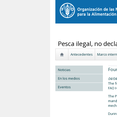
Pesca ilegal, no de
Antecedentes
Marco inter
Four
Noticias
En los medios
04/04
The f
Eventos
FAO H
The P
manda
mecha
Durin