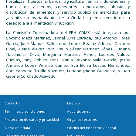
hortalizas, huertos urbanos, agricultura familiar, donaciones y
bancos de alimentos, comedores comunitarios, abasto y
distribución de alimentos, y servicio público de mercados, para
garantizar a los habitantes de la Ciudad el pleno ejercicio de su
derecho a la alimentación y nutrición.
La Comisión Coordinadora del FPH CDMX está integrada por
Socorro Meza Martínez, Leonel Luna Estrada, Raúl Antonio Flores
García, José Manuel Ballesteros López, Beatriz Adriana Olivares
Pinal, Aleida Alavez Ruiz, Paulo César Martinez López, Luciano
Tlacomulco Oliva, Margarita Martínez Fisher, Lourdes Valdez
Cuevas, Jany Robles Ortiz, Vania Roxana Ávila García, Jesús
Armando López Velarde Campa, Eva Eloisa Lescas Hernández,
Abril Yannette Trujillo Vázquez, Luciano Jimeno Guanosta, y Juan
Gabriel Corchado Acevedo.
Contacto
Empleo
Términos y condiciones
Adquisiciones
Protección de datos y privacidad
Órganos rectores
Alerta de estafa
Oficina del Inspector General
Reportar mala conducta
Evaluación