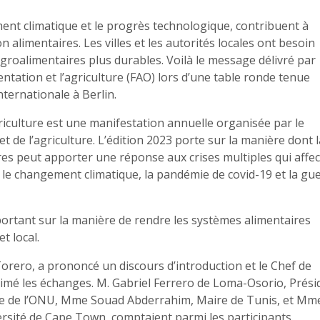
ment climatique et le progrès technologique, contribuent à
alimentaires. Les villes et les autorités locales ont besoin
groalimentaires plus durables. Voilà le message délivré par
ntation et l’agriculture (FAO) lors d’une table ronde tenue
ternationale à Berlin.
riculture est une manifestation annuelle organisée par le
t de l’agriculture. L’édition 2023 porte sur la manière dont l
s peut apporter une réponse aux crises multiples qui affec
 le changement climatique, la pandémie de covid-19 et la gu
portant sur la manière de rendre les systèmes alimentaires
t local.
orero, a prononcé un discours d’introduction et le Chef de
imé les échanges. M. Gabriel Ferrero de Loma-Osorio, Prési
ale de l’ONU, Mme Souad Abderrahim, Maire de Tunis, et Mm
rsité de Cape Town, comptaient parmi les participants.