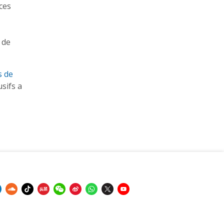
aces
 de
s de
sifs a