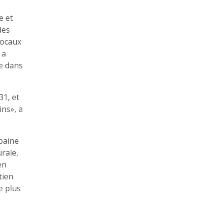
e et
des
locaux
 a
le dans
1, et
ins», a
rbaine
urale,
en
tien
e plus