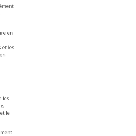
élément
.
ure en
 et les
 en
e les
ins
et le
pement