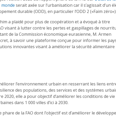
le monde
serait axée sur l’urbanisation car il s’agissait d’un 
oppement durable (ODD), en particulier l’ODD 2 («Faim zéro»)
m a plaidé pour plus de coopération et a évoqué à titre
O visant à lutter contre les pertes et gaspillages de nourrit
sentant de la Commission économique eurasienne, M. Armen
et, à savoir une plateforme conçue pour informer les pays
olutions innovantes visant à améliorer la sécurité alimentaire
méliorer l’environnement urbain en resserrant les liens entr
résilience des populations, des services et des systèmes urba
2020, elle a pour objectif d’améliorer les conditions de vie 
aines dans 1 000 villes d’ici à 2030.
ve phare de la FAO dont l’objectif est d’améliorer le dévelop