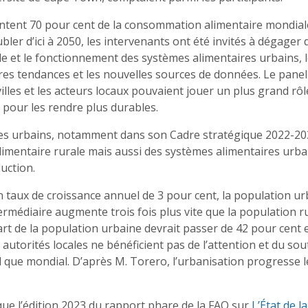
ntent 70 pour cent de la consommation alimentaire mondial
ler d’ici à 2050, les intervenants ont été invités à dégager 
le et le fonctionnement des systèmes alimentaires urbains, 
ères tendances et les nouvelles sources de données. Le panel
lles et les acteurs locaux pouvaient jouer un plus grand rô
 pour les rendre plus durables.
res urbains, notamment dans son Cadre stratégique 2022-203
alimentaire rurale mais aussi des systèmes alimentaires urba
duction.
n taux de croissance annuel de 3 pour cent, la population u
ermédiaire augmente trois fois plus vite que la population r
part de la population urbaine devrait passer de 42 pour cent 
s autorités locales ne bénéficient pas de l’attention et du sou
l que mondial. D’après M. Torero, l’urbanisation progresse l
ue l’édition 2023 du rapport phare de la FAO sur
L’État de la