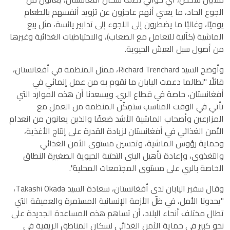
الجوع الحاد، ما يعني أنهم عاجزون عن تزويد أنفسهم بالطعام
يوميًا، وغالبًا ما يضطرون إلى اللجوء إلى تدابير يائسة، مثل بيع
الماشية (كآلية للتعامل مع الصعاب)، والاحتياطيات الغذائية وغيرها
من أصول سبل العيش الحيوية.
وأوضح السيد Richard Trenchard، ممثل المنظمة في أفغانستان،
قائلًا "لطالما دعمت اليابان ما نقوم به من عمل إنمائي في
أفغانستان، خاصة في قطاع الري. ويسعدنا أن هذه الموارد التي
تأتي في الوقت المناسب ستمِكّن المنظمة من العمل مع
المزارعين وأصحاب الماشية الأشد ضعفًا والذين يعانون من انعدام
الأمن الغذائي في أفغانستان لزيادة القدرة على إنتاج الأغذية،
وحماية رؤوس الماشية، وتحسين مستوى الأمن الغذائي
والتغذوي، وإعادة تأهيل البنى التحتية الحيوية الصغيرة النطاق
الخاصة بالري على مستوى المجتمعات المحلية".
وقال سفير اليابان لدى أفغانستان، سعادة السيد Takashi Okada،
"يحدونا الأمل، في ظلّ الأزمة الإنسانية المستمرة والعميقة التي
تطال مختلف أنحاء البلاد، أن تساهم هذه المساعدة الجديدة على
نحو كبير في حماية الأمن الغذائي لسكان المناطق الريفية في