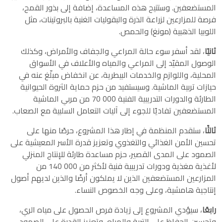
المستضعفين. وستتيح هذه المساعدة، إضافة إلى بذور القمح،
فرصة للمزارعين لزراعة الذرة والبقوليات الغنية بالبروتينات، مثل
اللوبيا الذهبية (مونغ) والحمص.
ثانيًا
، لقد أسفر سوء حالة المراعي والجفاف والأمراض، وكذلك
الوصول المقيّد إلى المراعي والمياه والأعلاف في الأسواق
المحلية، واللوازم والخدمات البيطرية، عن انخفاض مبلّغ عنه في
حيازات تربية الماشية. وسيستفيد من حزم حماية الثروة الحيوانية
الطارئة والدورات التدريبية الفنية 000 70 من مربي الماشية
المستضعفين تفاديًا للجوء إلى آليات التعامل السلبية مع الصعاب.
ثالثًا
، ستقدم المنظمة في إطار هذا المشروع، حرصًا منها على
تحسين الأمن الغذائي والتغذوي وتعزيز قدرة الأسر المعيشية على
الصمود على المدى القصير، حزم مساعدة طارئة للإنتاج المنزلي
لأغذية مغذية ودورات تدريبية فنية لأكثر من 000 140 من
المزارعين المستضعفين الذين لا يملكون أرضًا والذين لديهم أصول
إنتاجية هامشية، وعلى وجه الخصوص النساء.
رابعًا
، سيؤدي المشروع إلى زيادة فرص الحصول على مياه الري،
وتحسين الحفاظ على التربة والمياه، وتعزيز القدرة على الصمود