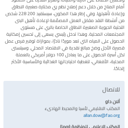
أمام المناخ من خلال دعم إصلاح نظم ري مختارة صغيرة النطاق
وإعادة تأهيلها. وفي إطار هذا المكون، سيستفيد 200 228 شخص
من أنشطة النقد مقابل العمل المصمّمة لإعادة تأهيل البنى
التحتية الحيوية الصغيرة النطاق الخاصة بالري على مستوى
المجتمعات المحلية. وهذا تدخل رئيسي يسعى إلى تحسين إمكانية
الحصول على المياه التي تعد موردًا نادرًا، بموازاة توفير فرص عمل
قصيرة الأجل وضخ مبالغ نقدية في الاقتصاد المحلي. وسيتسنى
لكل أسرة الحصول على ما يعادل 100 دولار أمريكي بالعملة
المحلية، الأفغاني، لتغطية احتياجاتها الغذائية والأساسية الأكثر
إلحاحًا.
للاتصال
آلان داو
المكتب الاقليمي لأسيا والمحيط الهادىء
allan.dow@fao.org
المكتب الإعلامي للمنظمة (روما)