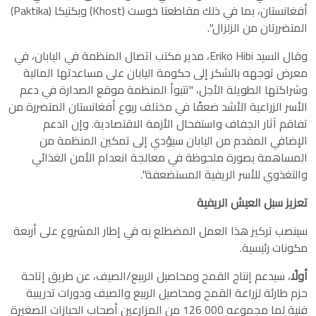
أفغانستان، بما في ذلك مقاطعتا خوست (Khost) وبكتيكا (Paktika)
المتضررتان من الزلزال".
وقال السيد Eriko Hibi، مدير مكتب اتصال المنظمة في اليابان، في
معرض توجهه بالشكر إلى حكومة اليابان على مساعدتها المالية
وشراكتها الطويلة الأجل، "تتبوأ المنظمة موقع الصدارة في دعم
الأسر الزراعية الأشد ضعفًا في مختلف ربوع أفغانستان المتضررة من
تفاقم آثار الجفاف واستفحال الأزمة الاقتصادية. وإن الدعم
الإضافي المقدم من اليابان سيؤدي إلى تمكين المنظمة من
المساهمة بصورة ملحوظة في معالجة انعدام الأمن الغذائي
والتغذوي للأسر الريفية المستضعفة".
تعزيز سبل العيش الريفية
سينصب تركيز هذا العمل المضطلع به في إطار المشروع على أربعة
مكونات رئيسية.
أولًا
، سيدعم إنتاج القمح ومحاصيل الربيع/الصيف، عن طريق إتاحة
حزم طارئة لزراعة القمح ومحاصيل الربيع والصيف ودورات تدريبية
فنية لما مجموعه 000 126 من المزارعين أصحاب الحيازات الصغيرة