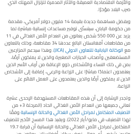
والأزمة الاقتصادية العميقة والآثار المدمرة للزلزال المهلك الذي
ضرب البلاد مؤخرًا.
وبفضل مساهمة جديدة بقيمة 14 مليون دولار أمريكي، مقدمة
من حكومة اليابان، سيتسنّى توفير مساعدات إنسانية مباشرة لما
يزيد عن 000 550 شخص يعانون من انعدام الأمن الغذائي في 11
من مقاطعات أفغانستان البالغ عددها 34 مقاطعة، وذلك بالتعاون
مع
الوكالة اليابانية للتعاون الدولي (JICA)
. وهذا سيدعم المزارعين
المستضعفين وأصحاب الحيازات الصغيرة والذين لا يملكون أرضًا،
بمن في ذلك النساء والأشخاص ذوو الإعاقة من أرباب الأسر الذين
يعتمدون اعتمادًا مباشرًا على الزراعة والرعي، إضافة إلى الأشخاص
الذين لا يملكون أرضًا والذين يعتمدون على العمل القائم على
الزراعة.
وتجدر الإشارة إلى أن هذه المقاطعات المستهدفة الإحدى عشرة
تعاني جميعها من انعدام الأمن الغذائي الحاد (المرحلة 3+ من
التصنيف المتكامل لمراحل الأمن الغذائي والحالة الإنسانية
وفقًا
لهذا التصنيف في مايو/أيار 2022). ويفيد هذا المسح الأخير للتصنيف
المتكامل لمراحل الأمن الغذائي والحالة الإنسانية أن قرابة 19.7
ملايين شخص، أي حوالي نصف سكان أفغانستان، يعانون من