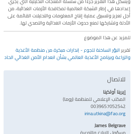
ويشكّل هذا التقرير جزءًا من سلسلة المنتجات التحليلية التي يجري
إعدادها في إطار الشبكة العالمية لمكافحة الأزمات الغذائية، من
أجل تعزيز وتنسيق عملية إنتاج المعلومات والتحليلات القائمة على
الأدلة وتشاركها لمنع حدوث الأزمات الغذائية والتصدي لها.
للمزيد عن هذا الموضوع
تقرير
البؤر الساخنة للجوع - إنذارات مبكرة من منظمة الأغذية
والزراعة وبرنامج الأغذية العالمي بشأن انعدام الأمن الغذائي الحاد
للاتصال
إيرينا أوتكينا
المكتب الإعلامي للمنظمة (روما)
0039657052542
irina.utkina@fao.org
James Belgrave
مسؤول الإبلاغ والتوعية