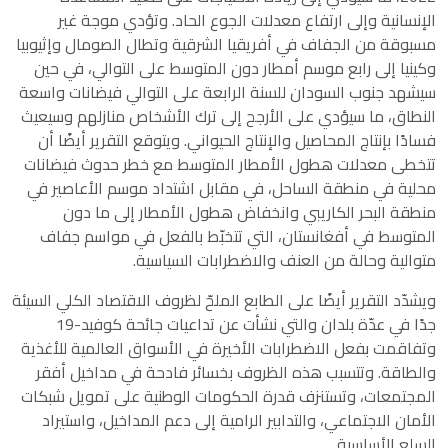
الإنسانية وإلى ارتفاع معدلات الجوع الحاد. وتؤدي موجة غير
مسبوقة من الجفاف في أفريقيا الشرقية وتطال الصومال وإثيوبيا
وكينيا إلى رابع موسم أمطار دون المتوسط على التوالي، في حين
سيشهد جنوب السودان للسنة الرابعة على التوالي فيضانات واسعة
النطاق، ما سيؤدي على الأرجح إلى ترك الأشخاص منازلهم وسيعيث
فسادًا بإنتاج المحاصيل والإنتاج الحيواني. ويتوقع التقرير أيضًا أن
تتخطى معدلات هطول الأمطار المتوسط مع خطر حدوث فيضانات
محلية في منطقة الساحل، في مقابل اشتداد موسم الأعاصير في
منطقة البحر الكاريبي وانخفاض هطول الأمطار إلى ما دون
المتوسط في أفغانستان، التي تتخبّط بالفعل في مواسم جفاف
متوالية وحالة من العنف والاضطرابات السياسية.
ويشدّد التقرير أيضًا على الطابع الملحّ لظروف الاقتصاد الكلي السيئة
جدًا في عدّة بلدان والتي نشأت عن تداعيات جائحة كوفيد-19
وتفاقمت بفعل الاضطرابات الأخيرة في الأسواق العالمية للأغذية
والطاقة. وتتسبب هذه الظروف بخسائر فادحة في مداخيل أفقر
المجتمعات، وتستنزف قدرة الحكومات الوطنية على تمويل شبكات
الأمان الاجتماعي، والتدابير الرامية إلى دعم المداخيل، واستيراد
السلع الأساسية.