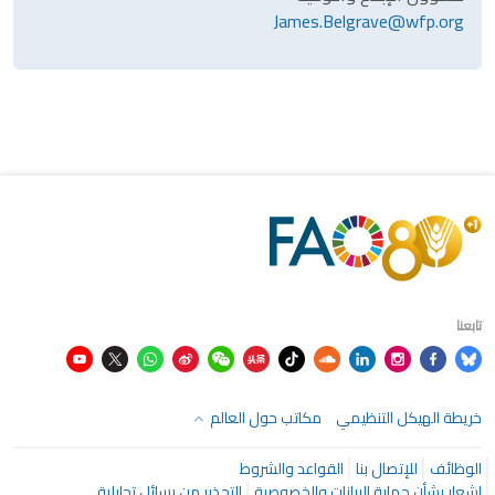
James.Belgrave@wfp.org
تابعنا
خريطة الهيكل التنظيمي
مكاتب حول العالم
الوظائف
للإتصال بنا
القواعد والشروط
إشعار بشأن حماية البيانات والخصوصية
التحذير من رسائل تحايلية