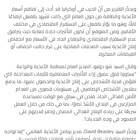
ويحذّر التقرير من أنّ الحرب في أوكرانيا قد أدت إلى تفاقم أسعار
الأغذية والطاقة من حول العالم التي كانت تشهد بالفعل ارتفاعًا
ثابتًا، وهو ما يؤثر بالفعل على الاستقرار الاقتصادي في مختلف
الأقاليم. ومن المتوقع أن تكون التأثيرات حادة للغاية حيث يترافق
عدم الاستقرار الاقتصادي والارتفاع الحاد في الأسعار مع انخفاض
إنتاج الأغذية بسبب الصدمات المناخية على غرار حالات الجفاف أو
الفيضانات المتكررة.
وقال السيد شو دونيو، المدير العام لمنظمة الأغذية والزراعة
"يساورنا قلق عميق إزاء التأثيرات المتضافرة للأزمات المتداخلة التي
تقوّض قدرة الأشخاص على إنتاج الأغذية والحصول عليها، ما يدفع
بملايين الأشخاص الإضافيين إلى مستويات قصوى من انعدام
الأمن الغذائي الحاد. فنحن في سباق مع الوقت لمساعدة
المزارعين في البلدان الأشدّ تضررًا، بما في ذلك من خلال العمل
سريعًا على زيادة الإنتاج الغذائي الممكن وحفز قدرتهم على
الصمود في وجه التحديات".
وحذّر السيد David Beasley، مدير برنامج الأغذية العالمي "إننا نواجه
عاصفة مثالية لن تلحق أضرارها بأشد الفقراء فقرًا فحسب بل