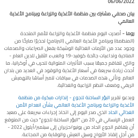
06/06/2022
بيان صحفي مشترك بين منظمة الأغذية والزراعة وبرنامج الأغذية
العالمي
روما -
أصدرت اليوم منظمة الأغذية والزراعة للأمم المتحدة
(المنظمة) وبرنامج الأغذية العالمي (البرنامج) تحذيرًا صارخًا من
وجود عدد من الأزمات الغذائية الوشيكة بفعل الصراعات والصدمات
المناخية وتداعيات جائحة كوفيد-19 والعبء الثقيل للدين العام -
والتي تتفاقم جميعًا بسبب التأثيرات المتوالية للحرب في أوكرانيا، ما
أحدث زيادة سريعة في أسعار الأغذية والوقود في العديد من بلدان
العالم. وتأتي هذه الصدمات في سياقات تتميز أساسًا بالتهميش
الريفي وضعف النظم الزراعية والغذائية.
ويدعو تقرير
البؤر الساخنة للجوع - إنذارات مبكرة من منظمة
الأغذية والزراعة وبرنامج الأغذية العالمي بشأن انعدام الأمن
الغذائي الحاد
الذي صدر اليوم إلى اتخاذ إجراءات سريعة على صعيد
العمل الإنساني في 20 من "البؤر الساخنة للجوع" حيث من المتوقع
أن يتفاقم الجوع الحاد من يونيو/حزيران إلى سبتمبر/أيلول 2022 -
من أجل إنقاذ الأرواح وسبل العيش والوقاية من المجاعة.