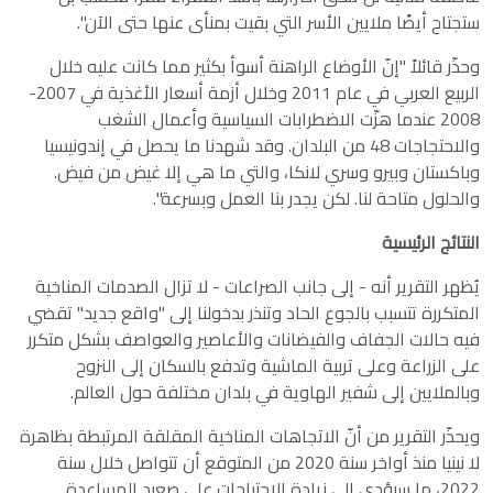
ستجتاح أيضًا ملايين الأسر التي بقيت بمنأى عنها حتى الآن".
وحذّر قائلاً "إنّ الأوضاع الراهنة أسوأ بكثير مما كانت عليه خلال
الربيع العربي في عام 2011 وخلال أزمة أسعار الأغذية في 2007-
2008 عندما هزّت الاضطرابات السياسية وأعمال الشغب
والاحتجاجات 48 من البلدان. وقد شهدنا ما يحصل في إندونيسيا
وباكستان وبيرو وسري لانكا، والتي ما هي إلا غيض من فيض.
والحلول متاحة لنا. لكن يجدر بنا العمل وبسرعة".
النتائج الرئيسية
يُظهر التقرير أنه - إلى جانب الصراعات - لا تزال الصدمات المناخية
المتكررة تتسبب بالجوع الحاد وتنذر بدخولنا إلى "واقع جديد" تقضي
فيه حالات الجفاف والفيضانات والأعاصير والعواصف بشكل متكرر
على الزراعة وعلى تربية الماشية وتدفع بالسكان إلى النزوح
وبالملايين إلى شفير الهاوية في بلدان مختلفة حول العالم.
ويحذّر التقرير من أنّ الاتجاهات المناخية المقلقة المرتبطة بظاهرة
لا نينيا منذ أواخر سنة 2020 من المتوقع أن تتواصل خلال سنة
2022، ما سيؤدي إلى زيادة الاحتياجات على صعيد المساعدة