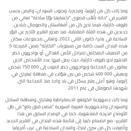
وما زالت كل من إثيوبيا، ونيجيريا، وجنوب السودان، واليمن بحسب
التقرير في "حالة تأهّب قصوى "باعتبارها بؤرًا ساخنة" تعاني من
ظروف كارثية، فيما تدرج كل من أفغانستان والصومال كبلدين
جديدين في هذه الفئة المقلقة، منذ صدور التقرير الأخير عن البؤر
الساخنة في يناير/ كانون الثاني 2022. وتعاني مجموعات سكان
هذه البلدان الست كافة من مستويات "الكارثة" ضمن المرحلة 5
من التصنيف المتكامل لمراحل الأمن الغذائي أو يواجهون خطر
التدهور نحو ظروف كارثية، حيث يصل فيها عدد الأشخاص الذين
يعانون من المجاعة ويواجهون خطر الموت إلى 000 750 شخص.
ويعيش 000 400 شخص من بين هؤلاء في منطقة تيغراي في
إثيوبيا، وهو أعلى رقم يسجّل في بلد واحد منذ المجاعة التي
شهدها الصومال في عام 2011.
وما زالت جمهورية الكونغو الديمقراطية وهايتي ومنطقة الساحل
والسودان والجمهورية العربية السورية "مصدر قلق بالغ" في ظل
الأوضاع الحرجة المتدهورة، كما في الإصدار السابق من هذا
التقرير- مع انضمام كينيا إلى قائمة هذه البلدان في التقرير الجديد.
وأضيفت كل من سري لانكا، والبلدان الساحلية في غرب أفريقيا