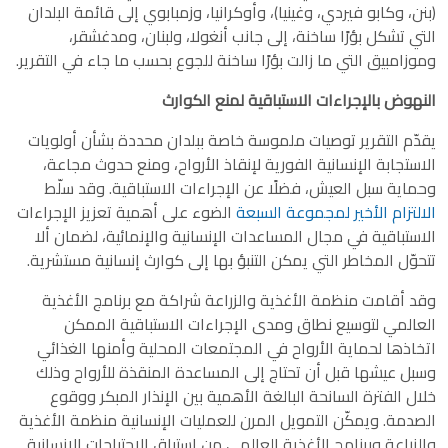
(بنن، وكابو فيردي، وغينيا)، وأوكرانيا، وزمبابوي إلى قائمة البلدان
التي تشكل بؤرًا ساخنة، إلى جانب أنغولا، ولبنان، ومدغشقر،
وموزامبيق التي ما زالت بؤرًا ساخنة للجوع بحسب ما جاء في التقرير.
النهوض بالإجراءات الاستباقية لمنع الكوارث
يقدّم التقرير توصيات ملموسة خاصة ببلدان محددة بشأن أولويات
الاستجابة الإنسانية الفورية لإنقاذ الأرواح، ومنع حدوث مجاعة،
وحماية سبل العيش، فضلًا عن الإجراءات الاستباقية. وقد سلّط
الالتزام الأخير لمجموعة السبعة
الضوء على أهمية تعزيز الإجراءات
الاستباقية في مجال المساعدات الإنسانية والإنمائية، لضمان ألا
تتحوّل المخاطر التي يمكن التنبؤ بها إلى كوارث إنسانية مستشرية.
وقد أقامت منظمة الأغذية والزراعة شراكة مع برنامج الأغذية
العالمي لتوسيع نطاق ومدى الإجراءات الاستباقية الممكن
اتخاذها لحماية الأرواح في المجتمعات المحلية وأمنها الغذائي
وسبل عيشها قبل أن تحتاج إلى المساعدة المنقذة للأرواح وذلك
خلال الفترة السانحة البالغة الأهمية بين الإنذار المبكر ووقوع
الصدمة. ويمكّن التمويل المرن للعمليات الإنسانية منظمة الأغذية
والزراعة وبرنامج الأغذية العالمي من استباق الاحتياجات الإنسانية