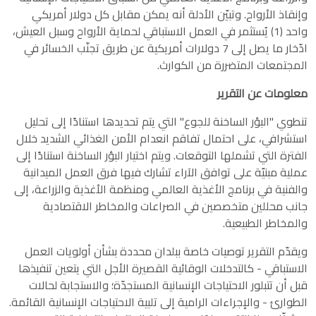
وإنقاذ الأرواح. وتبيّن الأدلة أنه يمكن مقابل كل دولار أمريكي
واحد (1) يُستثمر في العمل الاستباقي لحماية الأرواح وسبل العيش،
ادّخار ما يصل إلى 7 دولارات أمريكية عن طريق تجنّب الخسائر في
المجتمعات المتضررة من الكوارث.
معلومات عن التقرير
تنطوي "البؤر الساخنة للجوع" التي يتم تحديدها استنادًا إلى تحليل
استشرافي، على احتمال تفاقم انعدام الأمن الغذائي الشديد خلال
الفترة التي تشملها التوقعات. ويتم اختيار البؤر الساخنة استنادًا إلى
عملية مبنيّة على توافق الآراء تشارك فيها فرق العمل الميدانية
والفنية في برنامج الأغذية العالمي ومنظمة الأغذية والزراعة، إلى
جانب محللين متخصصين في الصراعات والمخاطر الاقتصادية
والمخاطر الطبيعية.
ويقدّم التقرير توصيات خاصة ببلدان محددة بشأن أولويات العمل
الاستباقي - كالتدخلات الوقائية القصيرة الأجل التي يتعين تنفيذها
قبل أن تتبلور الاحتياجات الإنسانية المستجدّة؛ والاستجابة لحالات
الطوارئ - والإجراءات الرامية إلى تلبية الاحتياجات الإنسانية القائمة.