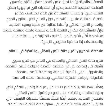
الصحة العالمية
: إنّ ما أحرزناه من تقدم لخفض التقزم وتحسين
الرضاعة الطبيعية الخالصة يظهر أنّ التحديات التي نواجهها يمكن
التغلب عليها. ويجدر بنا الاستفادة من هذه المكاسب كحافز
لتخفيف معاناة ملايين الأشخاص حول العالم الذين يعانون الجوع
وانعدام الأمن الغذائي وأنماط غذائية غير صحية وسوء التغذية.
وإنّ الاستثمارات الكبرى اللازمة لأغذية سليمة وآمنة ومنتجة بصورة
مستدامة أقلّ بأشواط من التكاليف المترتبة على الاقتصادات
والمجتمعات إذا ما بقينا مكتوفي الأيدي".
ملاحظة للمحررين: تقرير حالة الأمن الغذائي والتغذية في العالم
تقرير حالة الأمن الغذائي والتغذية في العالم هو تقرير سنوي
يشارك في إعداده كل من منظمة الأغذية والزراعة للأمم المتحدة،
والصندوق الدولي للتنمية الزراعية، ومنظمة الأمم المتحدة
للطفولة، وبرنامج الأغذية العالمي، ومنظمة الصحة العالمية.
ويدأب هذا التقرير منذ عام 1999 على مراقبة وتحليل التقدّم الذي
يحرزه العالم نحو القضاء على الجوع وتحقيق الأمن الغذائي
وتحسين التغذية. ويقدم أيضًا تحليلًا معمقًا للتحديات الرئيسية التي
تعترض تحقيق هذه الأهداف في سياق خطة التنمية المستدامة