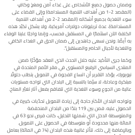
وضمان حصول جميع الأشخاص على غذاء آمن ومغذٍ وكافٍ
(المقصد 2-1 من أهداف التنمية المستدامة) وإلى القضاء على
سوء التغذية بجميع أشكاله (المقصد 2-2 من أهداف التنمية
المستدامة)، عدة تريليونات دولارات أمريكية. ولا يشكل تكبّد هذه
الكلفة الآن استثمارًا في المستقبل فحسب، وإنما واجبًا علينا الوفاء
به أيضًا. ونحن نسعى جاهدين إلى ضمان الحق في الغذاء الكافي
والتغذية لأجيال الحاضر والمستقبل".
وكما جرى التأكيد عليه خلال الحدث الذي انعقد مؤخّرًا ضمن
المنتدى السياسي الرفيع المستوى في مقر الأمم المتحدة في
نيويورك، يؤكد التقرير أن اتساع الفجوة في التمويل يتطلب حلولًا
مبتكرة وعادلة، لا سيّما بالنسبة إلى البلدان التي تواجه مستويات
عالية من الجوع وسوء التغذية التي تتفاقم بفعل آثار تغيّر المناخ.
وتواجه البلدان الأكثر حاجة إلى زيادة التمويل تحدّيات كبيرة في
الحصول عليه. فمن بين 119 بلدًا من البلدان المنخفضة
والمتوسطة الدخل التي شملها التحليل، كانت فرص نحو 63 في
المائة منها محدودة أو متوسطة في الحصول على التمويل.
وبالإضافة إلى ذلك، تتأثر غالبية هذه البلدان (74 في المائة) بعامل