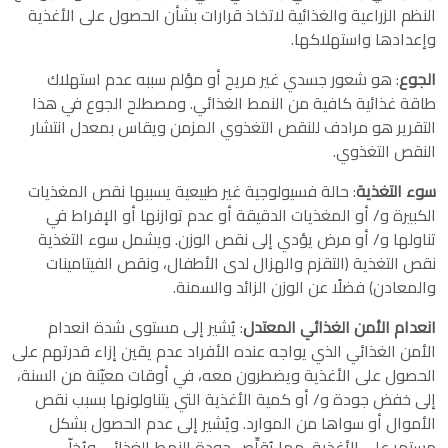
النظم الزراعية والغذائية لاتخاذ قرارات بشأن الحصول على الأغذية
وإعدادها واستهلاكها.
الجوع
: هو شعور جسدي غير مريح أو مؤلم سببه عدم استهلاك
طاقة غذائية كافية من النمط الغذائي. ومصطلح الجوع في هذا
التقرير هو مرادف للنقص التغذوي المزمن ويقاس بمعدل انتشار
النقص التغذوي.
سوء التغذية
: حالة فسيولوجية غير طبيعية يسببها نقص المغذيات
الكبيرة و/ أو المغذيات الدقيقة أو عدم توازنها أو الإفراط في
تناولها و/ أو مرض يؤدي إلى نقص الوزن. ويشمل سوء التغذية
نقص التغذية (التقزم والهزال لدى الأطفال، ونقص الفيتامينات
والمعادن) فضلًا عن الوزن الزائد والسمنة.
انعدام الأمن الغذائي المعتدل
: يُشير إلى مستوى شدة انعدام
الأمن الغذائي الذي يواجه عنده الأفراد عدم يقين إزاء قدرتهم على
الحصول على الأغذية ويضطرون معه، في أوقات معيّنة من السنة،
إلى خفض جودة و/ أو كمية الأغذية التي يتناولونها بسبب نقص
الأموال أو سواها من الموارد. ويُشير إلى عدم الحصول بشكل
مستمر على الأغذية، مما يُقلِّص جودة النمط الغذائي ويُخلّ