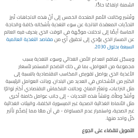
السُمنة ارتفاعًا حادًّا.
وتُشير وكالات الأمم المتحدة الخمس إلى أنّ هذه الاتجاهات تُبرز
التحدّيات المعقدة الناتجة عن سوء التغذية بأشكاله كافة والحاجة
الماسة أيضًا إلى تدخلات موجَّهة في الوقت الذي ينحرف فيه العالم
عن المسار الذي يؤدي إلى تحقيق أيّ من
مقاصد التغذية العالمية
السبعة بحلول 2030
.
ويسجّل تفاقم انعدام الأمن الغذائي وسوء التغذية بسبب
مجموعة من العوامل، بما في ذلك التضخم المستمر لأسعار
الأغذية الذي يواصل تقويض المكاسب الاقتصادية بالنسبة إلى
الكثير من الأشخاص في العديد من البلدان. وباتت العوامل الرئيسية
مثل النزاعات، وتغيّر المناخ، وحالات الانكماش الاقتصادي أكثر تواترًا
وأشدّ وطأة. وتنشأ هذه التحديات - إلى جانب عوامل كامنة أخرى
مثل الأنماط الغذائية الصحية غير الميسورة الكلفة، والبيئات الغذائية
غير الصحية، واستمرار عدم المساواة - في آن معًا مما يُضخّم تأثير
كلّ واحد منها.
التمويل للقضاء على الجوع