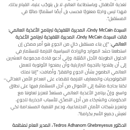
تغذية الأطفال. وباستطاعة العالم، لا بل يتوجّب عليه، القيام بذلك.
فهذا ليس واجبًا معنويًا فحسب بل أيضًا استثمارًا صائبًا في
المستقبل".
السيدة Cindy McCain، المديرة التنفيذية لبرنامج الأغذية العالمي:
قالت السيدة Cindy McCain، المديرة التنفيذية لبرنامج الأغذية
العالمي
: "إن بناء مستقبل خالٍ من الجوع هو أمر ممكن إن
استطعنا حشد الموارد والإرادة السياسية اللازمة للاستثمار في
الحلول الطويلة الأجل المُثبَتة. وإني أدعو قادة مجموعة العشرين
إلى أن يقتدوا بالتجربة البرازيلية وأن يمنحوا الأولوية للعمل
العالمي الطموح بشأن الجوع والفقر". وأضافت: "إننا نملك
التكنولوجيات والمعارف اللازمة للقضاء على انعدام الأمن الغذائي–
لكننا بحاجة ماسّة إلى الأموال من أجل الاستثمار فيها على نطاق
واسع. وإنّ برنامج الأغذية العالمي مستعدّ لتعزيز تعاوننا مع
الحكومات والشركاء من أجل التصدّي للأسباب الجذرية للجوع،
وتعزيز شبكات الأمان الاجتماعية، ودعم التنمية المستدامة لكي
تعيش جميع الأسر بكرامة".
الدكتور Tedros Adhanom Ghebreyesus، المدير العام لمنظمة