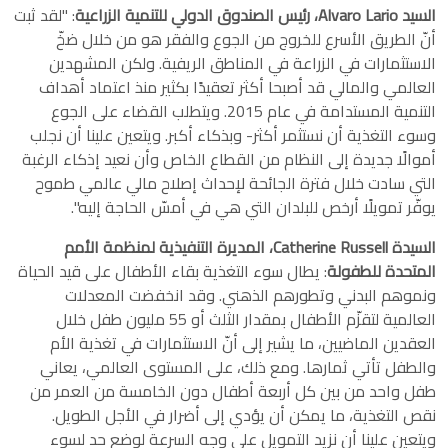
السيد Alvaro Lario، رئيس الصندوق الدولي للتنمية الزراعية
: "لقد ثبت
أنّ الطريق الأسرع للخروج من الجوع والفقر هو من خلال ضخّ
الاستثمارات في الزراعة في المناطق الريفية. ولكن المشهدين
العالمي والمالي قد أصبحا أكثر تعقيدًا بكثير منذ اعتماد أهداف
التنمية المستدامة في عام 2015. ويتطلب القضاء على الجوع
وسوء التغذية أن نستثمر أكثر- وبذكاء أكبر. ويتعين علينا أن نجلب
أموالًا جديدة إلى النظام من القطاع الخاص وأن نعيد إذكاء الرغبة
التي سادت خلال فترة الجائحة لإحداث إصلاح مالي عالمي طموح
يوفّر تمويلًا أرخص للبلدان التي هي في أمسّ الحاجة إليه".
السيدة Catherine Russell، المديرة التنفيذية لمنظمة الأمم
المتحدة للطفولة
: يطال سوء التغذية بقاء الأطفال على قيد الحياة
ونموهم البدني وتطورهم الذهني. وقد انخفضت المعدلات
العالمية لتقزّم الأطفال بمقدار الثلث أو 55 مليون طفل خلال
العقدين الماضيين، ما يشير إلى أنّ الاستثمارات في تغذية الأم
والطفل تأتي ثمارها. ومع ذلك، على المستوى العالمي، يعاني
طفل واحد من بين كل أربعة أطفال دون الخامسة من العمر من
نقص التغذية، ما يمكن أن يؤدي إلى أضرار في الأجل الطويل.
ويتعين علينا أن نزيد التمويل على وجه السرعة لوضع حد لسوء