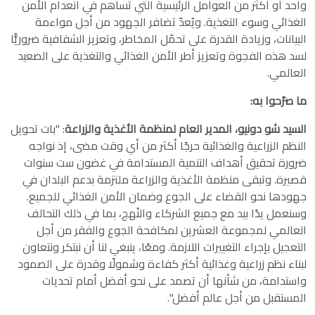
واحد أو أكثر من العوامل الرئيسية التي تساهم في انعدام الأمن
الغذائي وسوء التغذية. ويُعدّ تضافر الجهود من أجل مواءمة
البيانات، وزيادة القدرة على تحمّل المخاطر، وتعزيز الشفافية ضروريًّا
لسد هذه الفجوة وتعزيز أطر الأمن الغذائي والتغذية على الصعيد
العالمي.
ما صرّحوا به:
السيد شو دونيو، المدير العام لمنظمة الأغذية والزراعة
: "بات تحويل
النظم الزراعية والغذائية حرجًا أكثر من أي وقت مضى، إذ نواجه
ضرورة تحقيق أهداف التنمية المستدامة في غضون ست سنوات
قصيرة. وتبقى منظمة الأغذية والزراعة ملتزمة بدعم البلدان في
جهودها نحو القضاء على الجوع وضمان الأمن الغذائي للجميع.
وسنعمل يدًا بيد مع جميع الشركاء والنُهج، بما في ذلك التحالف
العالمي لمجموعة العشرين لمكافحة الجوع والفقر من أجل
التعجيل بإجراء التغييرات اللازمة. ومعًا، ينبغي لنا أن نبتكر ونتعاون
لبناء نظم زراعية وغذائية أكثر كفاءة وشمولًا وقدرة على الصمود
واستدامة، من شأنها أن تصمد على نحو أفضل أمام تحديات
المستقبل من أجل عالم أفضل".