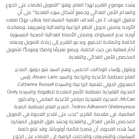
يشدد موضوع التقرير لهذا العام، وهو "التمويل للقضاء على الجوع
وانعدام الأمن الغذائي وجميع أشكال سوء التغذية" على أن
تحقيق الهدف 2 من أهداف التنمية المستدامة يتطلب نهجًا متعدد
الأوجه يتضمن تحويل النظم الزراعية والغذائية وتعزيزها، ومعالجة
أوجه عدم المساواة، وضمان الأنماط الغذائية الصحية الميسورة
الكلفة والمتاحة للجميع. ويدعو التقرير إلى زيادة التمويل وجعله
أكثر فعالية من حيث الكلفة، ويضع تعريفًا واضحًا وموحدًّا للتمويل
المخصص للأمن الغذائي والتغذية.
ويقول رؤساء الوكالات الخمس، وهم السيد شو دونيو، المدير
العام لمنظمة الأغذية والزراعة؛ والسيد Alvaro Lario، رئيس
الصندوق الدولي للتنمية الزراعية؛ والسيدة Catherine Russell،
المديرة التنفيذية لمنظمة الأمم المتحدة للطفولة؛ والسيدة Cindy
McCain، المديرة التنفيذية لبرنامج الأغذية العالمي؛ والدكتور
Tedros Adhanom Ghebreyesus، المدير العام لمنظمة الصحة
العالمية، في مقدمة التقرير: "يجب على تقدير الفجوة في التمويل
المخصص للأمن الغذائي والتغذية وحشد طرق التمويل المبتكرة
لسدّ هذه الفجوة، أن يتصدرا قائمة أولوياتنا. وقد تبلغ كلفة
السياسات والتشريعات والتدخلات الرامية إلى القضاء على الجوع