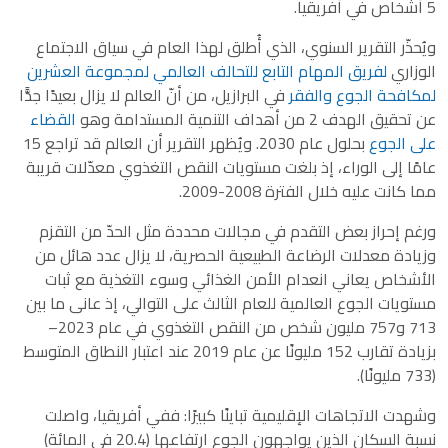
5 أشخاص في أفريقيا.
ويُحذّر التقرير السنوي، الذي أُطلق لهذا العام في سياق الاجتماع
الوزاري
لفريق المهام التابع للتحالف العالمي لمجموعة العشرين
لمكافحة الجوع والفقر
في البرازيل، من أنّ العالم لا يزال بعيدًا جدًّا
عن تحقيق الهدف 2 من أهداف التنمية المستدامة وهو
القضاء
على الجوع
بحلول عام 2030. ويُظهر التقرير أن العالم قد تراجع 15
عامًا إلى الوراء، إذ بلغت مستويات النقص التغذوي معدّلات قريبة
مما كانت عليه خلال الفترة 2008-2009.
ورغم إحراز بعض التقدم في مجالات محددة مثل الحدّ من التقزم
وزيادة معدلات الرضاعة الطبيعية الحصرية، لا يزال عدد هائل من
الأشخاص يعاني انعدام الأمن الغذائي وسوء التغذية مع ثبات
مستويات الجوع العالمية للعام الثالث على التوالي، إذ عانى ما بين
713 و757 مليون شخص من النقص التغذوي في عام 2023–
بزيادة تقارب 152 مليونًا عن عام 2019 عند اعتبار النطاق المتوسط
(733 مليونًا).
وشهدت الاتجاهات الإقليمية تباينًا كبيرًا: ففي أفريقيا، واصلت
نسبة السكان الذين يواجهون الجوع ارتفاعها (20.4 في المائة)