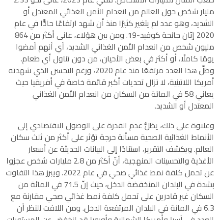
مليار شخص حول العالم من انعدام الأمن الغذائي المعتدل أو
الشديد، وهو عدد لم يتغير كثيرًا منذ أن شهد ارتفاعًا حادًّا في عام
2020 إبّان جائحة كوفيد-19. ومن بين هؤلاء، عانى أكثر من 864
مليون شخص من انعدام الأمن الغذائي الشديد، أي أنهم أمضوا
يومًا كاملًا، أو أكثر في بعض الأحيان، من دون تناول أي طعام.
وظلَّ هذا العدد مرتفعًا منذ عام 2020، ورغم التحسن الذي شهدته
أمريكا اللاتينية، لا تزال تحديات أكبر قائمة خاصة في أفريقيا حيث
يعاني 58 في المائة من السكان من انعدام الأمن الغذائي
المعتدل أو الشديد.
وعلاوة على ذلك، يظلُّ عدم القدرة على الوصول الاقتصادي إلى
الأنماط الغذائية الصحية مسألة حرجة تؤثر على أكثر من ثلث سكان
العالم. ويكشف التقرير، استنادًا إلى البيانات الحديثة عن أسعار
الأغذية والتحسينات المنهجية، أنّ أكثر من 2.8 مليارات شخص عجزوا
عن تحمل كلفة نمط غذائي صحي في عام 2022. ويبرز هذا التفاوت
بشدة في البلدان المنخفضة الدخل، حيث إنّ 71.5 في المائة من
السكان غير قادرين على تحمل كلفة نمط غذائي صحي مقارنة مع
6.3 في المائة في البلدان المرتفعة الدخل. ومن اللافت للنظر أن
العدد في آسيا وأمريكا الشمالية وأوروبا قد انخفض عن المستويات