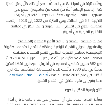
وظلَّت ثابتة في آسيا (8.1 في المائة) – مع أنّ ذلك ظلّ يمثل تحديًّا
كبيرًا إذ يضم الإقليم أكثر من نصف من يواجهون الجوع على
مستوى العالم – وأظهرت معدّلات الجوع ارتفاعًا في أمريكا
اللاتينية (6.2 في المائة). وفي الفترة من 2022 إلى 2023، ارتفعت
معدلات الجوع في إقليمي آسيا الغربية والبحر الكاريبي وغالبية
الأقاليم الفرعية في أفريقيا.
وكانت منظمة الأغذية والزراعة للأمم المتحدة (المنظمة)
والصندوق الدولي للتنمية الزراعية ومنظمة الأمم المتحدة للطفولة
(اليونيسف) وبرنامج الأغذية العالمي للأمم المتحدة ومنظمة
الصحة العالمية قد حذّرت من أنّه في حال استمرار الاتجاهات، فإنّ
نحو 582 مليون شخص، نصفهم في أفريقيا، سيعانون نقصًا تغذويًّا
مزمنًا في عام 2030. وتُشبه هذه المستويات المتوَّقعة تلك التي
سُجّلت في عام 2015 عندما اعتُمدت
أهداف التنمية المستدامة
،
مما يشير إلى ركود مقلق في التقدم المُحرز.
نتائج رئيسية تتخطّى الجوع
يسلّط التقرير الضوء على أن الحصول على غذاءٍ كافٍ لا يزال أمرًا
صعب المنال لمليارات الأشخاص. ففي عام 2023، عانى نحو 2.33