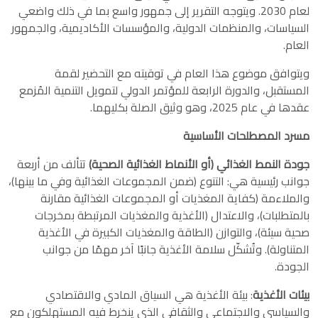
لعام 2030. ويتوجه التقرير إلى جمهور واسع بما في ذلك واضعي
السياسات، والمنظمات الدولية، والمؤسسات الأكاديمية، والجمهور
العام.
ويتوافق موضوع هذا العام في توقيته مع التحضير لقمة
المستقبل، والدورة الرابعة للمؤتمر الدولي لتمويل التنمية المُزمع
عقدها في عام 2025، وهو وثيق الصلة بكليهما.
مسرد المصطلحات الأساسية
جودة النمط الغذائي (أو الأنماط الغذائية الصحية)
تتألف من أربعة
جوانب رئيسية هي: التنوع (ضمن المجموعات الغذائية وفي ما بينها)،
والملاءمة (كفاية المغذيات أو المجموعات الغذائية مقارنة
بالمتطلبات)، والاعتدال (الأغذية والمغذيات المرتبطة بمخرجات
صحية سيئة)، والتوازن (الطاقة والمغذيات الكبيرة في الأغذية
المتناولة). وتُشكّل سلامة الأغذية جانبًا آخر مهمًا من جوانب
الجودة.
بيئات الأغذية
: بيئة الأغذية هي السياق المادي والاقتصادي
والسياسي والاجتماعي والثقافي الذي ينخرط فيه المستهلكون مع