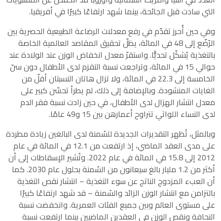
التي سادت قبل الجائحة، بينما شهد ارتفاعًا كبيرًا في أفريقيا.
وفي حين أُحرز تقدّم في رفع معدلات الرضاعة الطبيعية الحصرية بين
الرُضّع إلى 48 في المائة، يظلّ تحقيق المقاصد العالمية الخاصة
بالتغذية يُشكّل تحديًّا. واستقرّ معدل انخفاض الوزن عند الولادة عند
حوالي 15 في المائة، وتراجعت نسبة التقزم لدى الأطفال دون سنّ
الخامسة إلى 22.3 في المائة، ولا تزال هاتان النسبتان أقلّ من
الغايات المنشودة. وبالإضافة إلى ذلك، لم يطرأ تحسّن كبير على
معدل انتشار الهزال لدى الأطفال، في حين زادت نسبة فقر الدم
لدى النساء اللواتي تتراوح أعمارهن بين 15 و49 عامًا.
وبالمثل، تُظهر التقديرات الجديدة للسُمنة لدى البالغين زيادة مطردة
على مدى العقد الماضي، إذ ارتفعت من 12.1 في المائة في عام
2012 إلى 15.8 في المائة في عام 2022. وتُشير الإسقاطات إلى أن
أكثر من 1.2 مليار بالغ سيعانون من السُمنة بحلول عام 2030. كما
أن العبء المزدوج الناتج عن سوء التغذية – انتشار نقص التغذية
بالتزامن مع انتشار الوزن الزائد والسُمنة – قد شهد ارتفاعًا كبيرًا
على مستوى العالم وبين جميع الفئات العمرية. وانخفضت نسبة
النحافة ونقص الوزن في العقدين الماضيين بينما ارتفعت نسبة