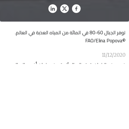
توفر الجبال 60-80 في المائة من المياه العذبة في العالم.
©FAO/Elina Popova
11/12/2020
في بعض البلدان، تعتبر الجبال آلهة. وفي بلدان أخرى، الجبال هي
عبارة عن قمم للتسلق. وفي بلدان أخرى غيرها، تعتبر الجبال، مثل
البراكين، أرواحا يمكن لها أن تغضب. ولكن في شتى البلدان حول
العالم، توفر الجبال المياه، والطاقة، والأغذية التي تدعم حياة
أكثر من نصف سكان العالم.
وبسبب ارتفاعها، وانحدارها، واتجاهها صوب الشمس، تتضرر
النظم الإيكولوجية الجبلية بسهولة من جراء التغييرات التي تطرأ
على المناخ: فالنباتات والحيوانات المحلية تفقد موائلها بسرعة