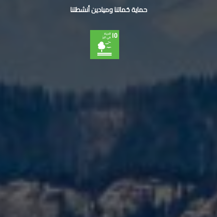
حماية حُماتنا وميادين أنشطتنا