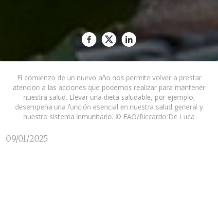
El comienzo de un nuevo año nos permite volver a prestar
atención a las acciones que podemos realizar para mantener
nuestra salud. Llevar una dieta saludable, por ejemplo,
desempeña una función esencial en nuestra salud general y
nuestro sistema inmunitario. © FAO/Riccardo De Luca
09/01/2025
Muchos de nosotros comenzamos un nuevo año
con un buen propósito muy común:
empezar a
alimentarnos de forma saludable
. Puede que estos
hábitos saludables se adopten por una semana, un
mes o incluso varios meses, pero ¿qué pasa