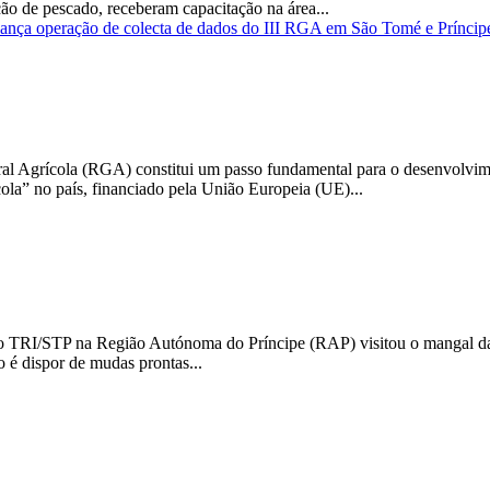
ção de pescado, receberam capacitação na área...
nça operação de colecta de dados do III RGA em São Tomé e Príncip
al Agrícola (RGA) constitui um passo fundamental para o desenvolvim
la” no país, financiado pela União Europeia (UE)...
to TRI/STP na Região Autónoma do Príncipe (RAP) visitou o mangal d
o é dispor de mudas prontas...