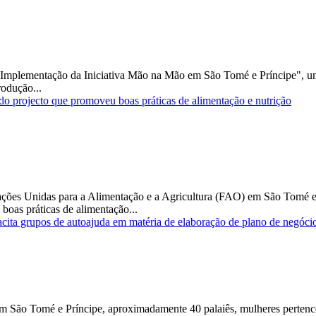
Implementação da Iniciativa Mão na Mão em São Tomé e Príncipe", um 
rodução...
do projecto que promoveu boas práticas de alimentação e nutrição
ções Unidas para a Alimentação e a Agricultura (FAO) em São Tomé e P
boas práticas de alimentação...
ta grupos de autoajuda em matéria de elaboração de plano de negóci
 São Tomé e Príncipe, aproximadamente 40 palaiês, mulheres pertenc