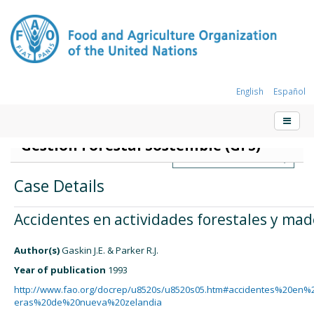
English
Español
Conjunto de Herramientas para la
Gestión Forestal Sostenible (GFS)
Case Details
Accidentes en actividades forestales y ma
Author(s)
Gaskin J.E. & Parker R.J.
Year of publication
1993
http://www.fao.org/docrep/u8520s/u8520s05.htm#accidentes%20en
eras%20de%20nueva%20zelandia