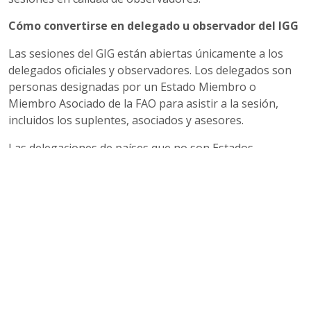
Cómo convertirse en delegado u observador del IGG
Las sesiones del GIG están abiertas únicamente a los
delegados oficiales y observadores. Los delegados son
personas designadas por un Estado Miembro o
Miembro Asociado de la FAO para asistir a la sesión,
incluidos los suplentes, asociados y asesores.
Las delegaciones de países que no son Estados
Miembros o Miembros Asociados de la FAO, pero sí
Miembros de las Naciones Unidas o de cualquiera de sus
organismos especializados, pueden solicitar asistir a las
sesiones de la FAO en calidad de observadores.
Las credenciales de los delegados, suplentes, asociados
y asesores, así como de los representantes de las
organizaciones internacionales participantes, deberán
depositarse en poder del Director General, en la medida
de lo posible. Estas credenciales deben ser expedidas