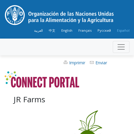
العربية
中文
English
Français
Русский
Español
Imprimir
Enviar
JR Farms