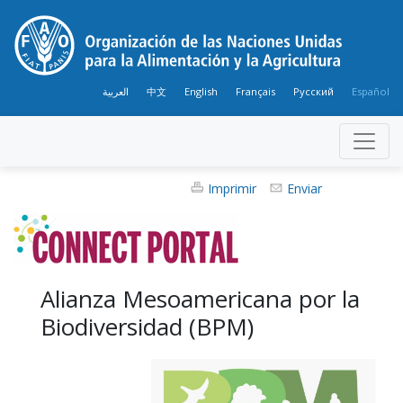
العربية
中文
English
Français
Русский
Español
Imprimir
Enviar
Alianza Mesoamericana por la
Biodiversidad (BPM)