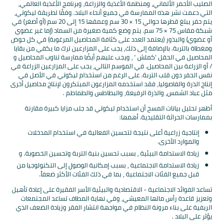
الصليب الأحمر الألماني، ومنظمة الأغذية والزراعة، وبرنامج الأغذية العالمي،
التي دعمت نشر هذه الممارسة في جميع أنحاء البلاد. وفقًا لطريقة ليكوتي،
يتم حفر يبلغ قطرها حوالي 15 × 30 سم وعمقها 15 إلى 20 سم (أو أصغر) في
شبكة مقاس 75 × 75 سم. يتم وضع كمية صغيرة من السماد (إما غير عضوي
أو عضوي) والبذور (يعتمد العدد على كثافة المحاصيل المرغوبة) في كل حوض
ومغطاة بالتربة. بالإضافة إلى ذلك، يجب على المزارعين ترك ما يكفي من بقايا
المحاصيل في الحقل 'كملش ' ، ويجب عليهم أيضًا ممارسة تناوب المحاصيل و
/ أو الزراعة بين المحاصيل. في الموسم التالي، يجب على المزارعين الزراعة في
نفس الحفر دون قلب التربة. على الرغم من استخدام ليكوتي في الأصل في
إنتاج الذرة والفاصوليا، فقد استخدمه المزارعون المبتكرون لإنتاج محاصيل أخرى
مثل عباد الشمس، والذرة الرفيعة، والبطاطس والطماطم .
أظهر تحليل بيانات المسح أن استخدام ليكوتي قد جلب مزايا كبيرة مقارنة
بممارسات الحراثة التقليدية. أهمها:
إنتاجية زراعية أعلى نتيجة لتحسين الفعالية في استخدام المدخلات
والموارد الأخرى.
زيادة الاستدامة البيئية ، بسبب تحسين بنية التربة وتحسين الخصوبة. و
زيادة الاستدامة الاجتماعية ، بسبب إمكانية الوصول إلى التكنولوجيا من
قبل جميع الفئات الاجتماعية ، بما في ذلك الفئات الأكثر ضعفاً.
تساعد الفوائد الاجتماعية - الاقتصادية والبيئية الأسر الفقيرة على إعادة تأهيل
وتعزيز قاعدة رأس مالها المعيشي، وفي نهاية المطاف تساعد المجتمعات
الريفية على بناء مرونة النظام في مواجهة انتشار الفقر وزيادة الضعف الذي
يؤثر على البلاد .