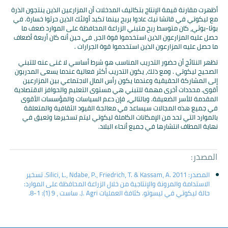
أظهرت مقارنة قيمة الإنتاج بتكاليف المدخلات أن المزارعين الذين ينتجون الذرة
مع ليكوتي في قاتشا نيك عادوا بربح بينما تكبد أولئك الذين حرثوا خسارة. في
بوثا-بوثي، كان متوسط ربح متبني الزراعة المحافظة على الموارد ضعف ما
حصل عليه المزارعون الذين استخدموا قوة الجر، في حين أنه كان أربعة أضعاف
ما حصل عليه المزارعون الذين استخدموا قوة الجرارات .
تظهر النتائج أن حضور التدريب المناسب هو شرط أساسي لا غنى عنه للتبني
الصحيح ليكوتي . ومع ذلك، يكون التدريب أكثر فعالية عندما يسعى المدربون
إلى المشاركة الحقيقية وعندما يكون رأس المال الاجتماعي بين المزارعين
أقوى. محددات أخرى مهمة للتبني هي مستوى التعليم والحوافز الاقتصادية
المقدمة للأسر الضعيفة. وبالتالي، فإن دعم السياسات والمؤسسات الأقوى
في جميع هذه المجالات سيساعد في معالجة القيود الثقافية والمتعلقة
بالموارد التي تحد من الإمكانات الكاملة ليكوتي ليتم تسخيرها وتعيق في
نهاية المطاف انتشارها في جميع أنحاء البلاد.
المصدر:
المصدر: Silici، L.، Ndabe، P.، Friedrich، T. & Kassam، A. 2011. تسخير
الاستدامة والمرونة والإنتاجية من خلال الزراعة المحافظة على الموارد:
حالة ليكوتي في ليسوتو. كثافة العمليات J. Agri. ساست ، 9 (1): 1-8.