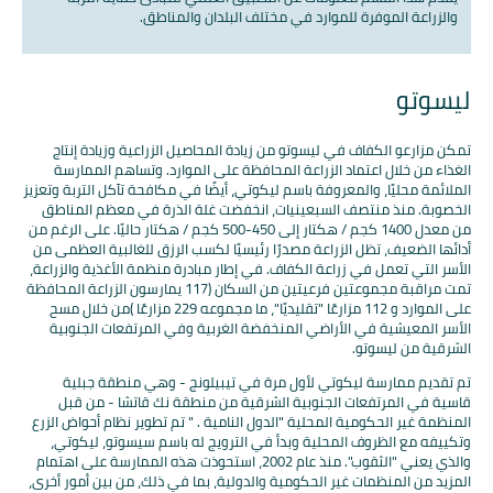
والزراعة الموفرة للموارد في مختلف البلدان والمناطق.
ليسوتو
تمكن مزارعو الكفاف في ليسوتو من زيادة المحاصيل الزراعية وزيادة إنتاج
الغذاء من خلال اعتماد الزراعة المحافظة على الموارد. وتساهم الممارسة
الملائمة محليًا، والمعروفة باسم ليكوتي، أيضًا في مكافحة تآكل التربة وتعزيز
الخصوبة. منذ منتصف السبعينيات، انخفضت غلة الذرة في معظم المناطق
من معدل 1400 كجم / هكتار إلى 450-500 كجم / هكتار حاليًا. على الرغم من
أدائها الضعيف، تظل الزراعة مصدرًا رئيسيًا لكسب الرزق للغالبية العظمى من
الأسر التي تعمل في زراعة الكفاف. في إطار مبادرة منظمة الأغذية والزراعة،
تمت مراقبة مجموعتين فرعيتين من السكان (117 يمارسون الزراعة المحافظة
على الموارد و 112 مزارعًا "تقليديًا"، ما مجموعه 229 مزارعًا )من خلال مسح
الأسر المعيشية في الأراضي المنخفضة الغربية وفي المرتفعات الجنوبية
الشرقية من ليسوتو.
تم تقديم ممارسة ليكوتي لأول مرة في تيبيلونج - وهي منطقة جبلية
قاسية في المرتفعات الجنوبية الشرقية من منطقة نك قاتشا - من قبل
المنظمة غير الحكومية المحلية "الدول النامية . " تم تطوير نظام أحواض الزرع
وتكييفه مع الظروف المحلية وبدأ في الترويج له باسم سيسوتو، ليكوتي،
والذي يعني "الثقوب". منذ عام 2002، استحوذت هذه الممارسة على اهتمام
المزيد من المنظمات غير الحكومية والدولية، بما في ذلك، من بين أمور أخرى،