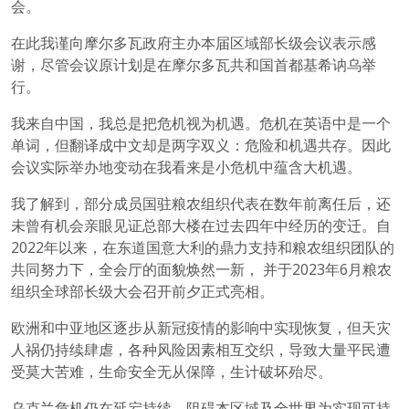
会。
在此我谨向摩尔多瓦政府主办本届区域部长级会议表示感
谢，尽管会议原计划是在摩尔多瓦共和国首都基希讷乌举
行。
我来自中国，我总是把危机视为机遇。危机在英语中是一个
单词，但翻译成中文却是两字双义：危险和机遇共存。因此
会议实际举办地变动在我看来是小危机中蕴含大机遇。
我了解到，部分成员国驻粮农组织代表在数年前离任后，还
未曾有机会亲眼见证总部大楼在过去四年中经历的变迁。自
2022年以来，在东道国意大利的鼎力支持和粮农组织团队的
共同努力下，全会厅的面貌焕然一新， 并于2023年6月粮农
组织全球部长级大会召开前夕正式亮相。
欧洲和中亚地区逐步从新冠疫情的影响中实现恢复，但天灾
人祸仍持续肆虐，各种风险因素相互交织，导致大量平民遭
受莫大苦难，生命安全无从保障，生计破坏殆尽。
乌克兰危机仍在延宕持续，阻碍本区域及全世界为实现可持