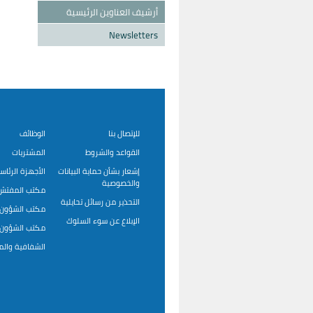
أرشيف العناوين الرئيسية
Newsletters
للإتصال بنا
الوظائف
القواعد والشروط
المشتريات
إشعار بشأن حماية البيانات
الأجهزة الرئاس
والخصوصية
مكتب المفتش 
التحذير من رسائل تحايلية
مكتب الشؤون ا
الإبلاغ عن سوء السلوك
مكتب الشؤون ا
الشفافية وال