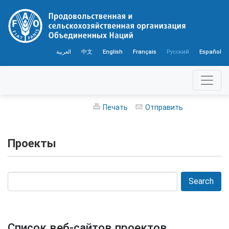
العربية
中文
English
Français
Русский
Español
Печать
Отправить
Проекты
Список веб-сайтов проектов