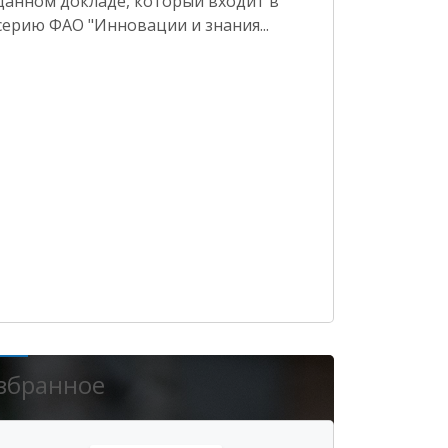
данном докладе, который входит в
серию ФАО "Инновации и знания...
збранное