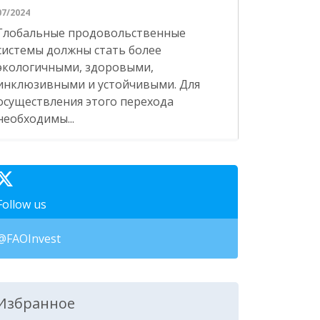
07/2024
Глобальные продовольственные
системы должны стать более
экологичными, здоровыми,
инклюзивными и устойчивыми. Для
осуществления этого перехода
необходимы...
Follow us
@FAOInvest
Избранное