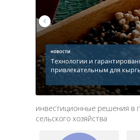
НОВОСТИ
Любимое дело приносит до
Защита черного инжира и персиков и
цепочки – от сада до стола
инвестиционные решения в п
сельского хозяйства