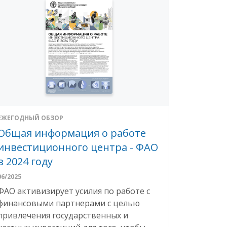
ЕЖЕГОДНЫЙ ОБЗОР
Общая информация о работе
Большая роль мелких
инвестиционного центра - ФАО
фермеров в Бангладеш
в 2024 году
06/2025
26/08/2024
ФАО активизирует усилия по работе с
финансовыми партнерами с целью
привлечения государственных и