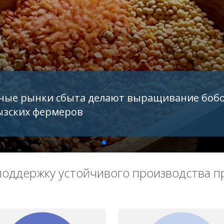
ход
з турецкой провинции Бурса на всех этапах сельскохозяй
оддержку устойчивого производства п