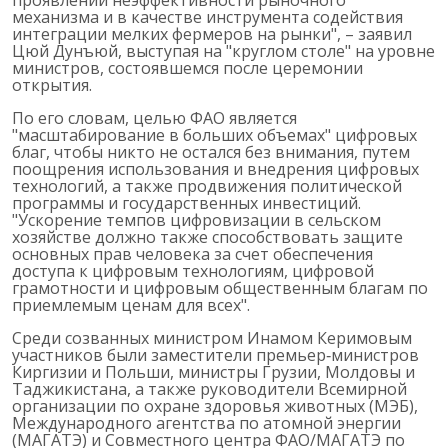
проявлений неэффективности рыночного
механизма и в качестве инструмента содействия
интеграции мелких фермеров на рынки", – заявил
Цюй Дунъюй, выступая на "круглом столе" на уровне
министров, состоявшемся после церемонии
открытия.
По его словам, целью ФАО является
"масштабирование в больших объемах" цифровых
благ, чтобы никто не остался без внимания, путем
поощрения использования и внедрения цифровых
технологий, а также продвижения политической
программы и государственных инвестиций.
"Ускорение темпов цифровизации в сельском
хозяйстве должно также способствовать защите
основных прав человека за счет обеспечения
доступа к цифровым технологиям, цифровой
грамотности и цифровым общественным благам по
приемлемым ценам для всех".
Среди созванных министром Инамом Керимовым
участников были заместители премьер‑министров
Киргизии и Польши, министры Грузии, Молдовы и
Таджикистана, а также руководители Всемирной
организации по охране здоровья животных (МЭБ),
Международного агентства по атомной энергии
(МАГАТЭ) и Совместного центра ФАО/МАГАТЭ по