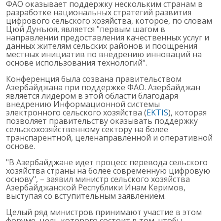
ФАО оказывает поддержку нескольким странам в
разработке национальных стратегий развития
цифрового сельского хозяйства, которое, по словам
Цюй Дунъюя, является "первым шагом в
направлении предоставления качественных услуг и
данных жителям сельских районов и поощрения
местных инициатив по внедрению инноваций на
основе использования технологий".
Конференция была созвана правительством
Азербайджана при поддержке ФАО. Азербайджан
является лидером в этой области благодаря
внедрению Информационной системы
электронного сельского хозяйства (
EKTIS
), которая
позволяет правительству оказывать поддержку
сельскохозяйственному сектору на более
транспарентной, целенаправленной и оперативной
основе.
"В Азербайджане идет процесс перевода сельского
хозяйства страны на более современную цифровую
основу", – заявил министр сельского хозяйства
Азербайджанской Республики Инам Керимов,
выступая со вступительным заявлением.
Целый ряд министров принимают участие в этом
форуме, цель которого состоит в том, чтобы