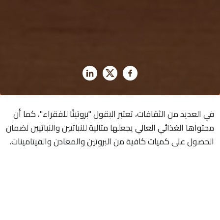
في العديد من الثقافات، تعتبر البقول "بروتينًا للفقراء"، كما أن
محتواها الغذائي العالي يجعلها مثالية للنباتيين والنباتيين لضمان
الحصول على كميات كافية من البروتين والمعادن والفيتامينات.
08/02/2019
نرى البقول لدى البقالين، وفي أسواق المزارعين وهي ترافق
أطباقك المفضّلة. وفي العديد من البلدان، تعدّ جزءاً من التراث
الثقافي وتُستَهلَك على أساس منتظم بل أو حتى يوميا. وفي