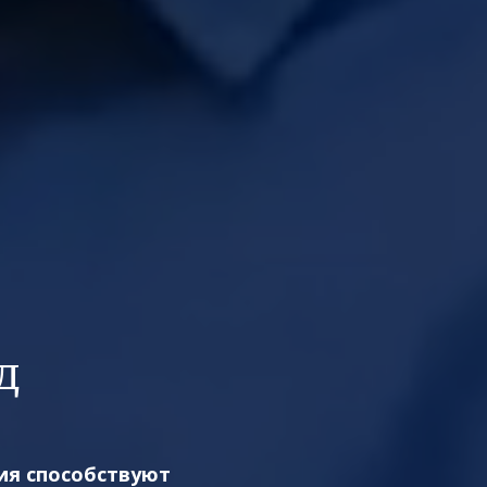
д
ия способствуют