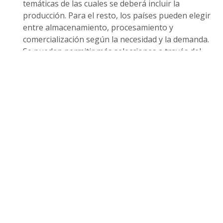
temáticas de las cuales se deberá incluir la
producción. Para el resto, los países pueden elegir
entre almacenamiento, procesamiento y
comercialización según la necesidad y la demanda.
Se pueden permitir más selecciones a través del
apoyo financiero del propio país o de otras
fuentes.
Apoyo financiero:
la cantidad de apoyo financiero
de la FAO al país dado se determinará en función
de la clasificación de países de la ONU, y se debe
incluir la financiación propia del país o de otras
fuentes.
Procedimiento de presentación y
aprobación de la solicitud
El gobierno debe presentar la solicitud oficial de
apoyo al proyecto junto con la nota conceptual a la
oficina de país de la FAO para su confirmación.