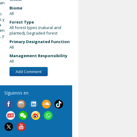
dan
Biome
All
o
s y
Forest Type
a
All forest types (natural and
ben
planted), Degraded forest
, y
Primary Designated Function
All
Management Responsibility
All
Add Comment
Síguenos en