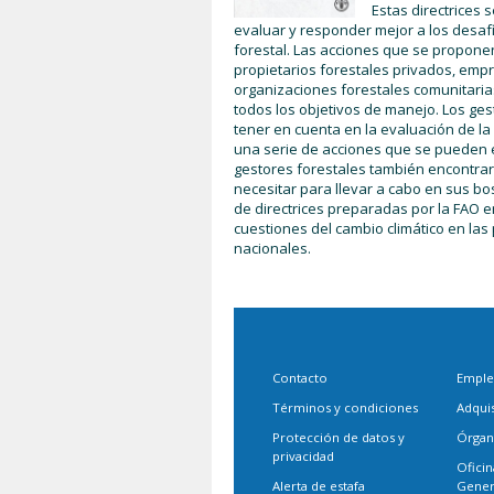
Estas directrices
evaluar y responder mejor a los desafí
forestal. Las acciones que se propone
propietarios forestales privados, empr
organizaciones forestales comunitarias
todos los objetivos de manejo. Los ge
tener en cuenta en la evaluación de la 
una serie de acciones que se pueden e
gestores forestales también encontrar
necesitar para llevar a cabo en sus b
de directrices preparadas por la FAO e
cuestiones del cambio climático en las
nacionales.
Contacto
Empl
Términos y condiciones
Adqui
Protección de datos y
Órgan
privacidad
Oficin
Alerta de estafa
Gener