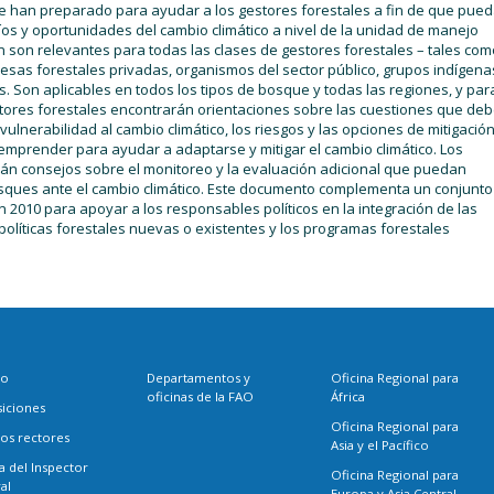
 se han preparado para ayudar a los gestores forestales a fin de que pue
os y oportunidades del cambio climático a nivel de la unidad de manejo
n son relevantes para todas las clases de gestores forestales – tales com
esas forestales privadas, organismos del sector público, grupos indígena
. Son aplicables en todos los tipos de bosque y todas las regiones, y par
stores forestales encontrarán orientaciones sobre las cuestiones que de
vulnerabilidad al cambio climático, los riesgos y las opciones de mitigación
mprender para ayudar a adaptarse y mitigar el cambio climático. Los
án consejos sobre el monitoreo y la evaluación adicional que puedan
osques ante el cambio climático. Este documento complementa un conjunto
n 2010 para apoyar a los responsables políticos en la integración de las
 políticas forestales nuevas o existentes y los programas forestales
eo
Departamentos y
Oficina Regional para
oficinas de la FAO
África
siciones
Oficina Regional para
os rectores
Asia y el Pacífico
a del Inspector
Oficina Regional para
al
Europa y Asia Central