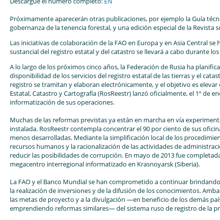
Descargue el número completo:
EN
Próximamente aparecerán otras publicaciones, por ejemplo la Guía técni
gobernanza de la tenencia forestal, y una edición especial de la Revista 
Las iniciativas de colaboración de la FAO en Europa y en Asia Central s
sustancial del registro estatal y del catastro se llevará a cabo durante l
A lo largo de los próximos cinco años, la Federación de Rusia ha planific
disponibilidad de los servicios del registro estatal de las tierras y el catas
registro se tramitan y elaboran electrónicamente, y el objetivo es elevar e
Estatal, Catastro y Cartografía (RosReestr) lanzó oficialmente, el 1º de e
informatización de sus operaciones.
Muchas de las reformas previstas ya están en marcha en vía experimental
instalada. RosReestr contempla concentrar el 90 por ciento de sus ofici
menos desarrolladas. Mediante la simplificación local de los procedimie
recursos humanos y la racionalización de las actividades de administrac
reducir las posibilidades de corrupción. En mayo de 2013 fue completad
megacentro interregional informatizado en Krasnoyarsk (Siberia).
La FAO y el Banco Mundial se han comprometido a continuar brindando 
la realización de inversiones y de la difusión de los conocimientos. Amb
las metas de proyecto y a la divulgación —en beneficio de los demás país
emprendiendo reformas similares— del sistema ruso de registro de la p