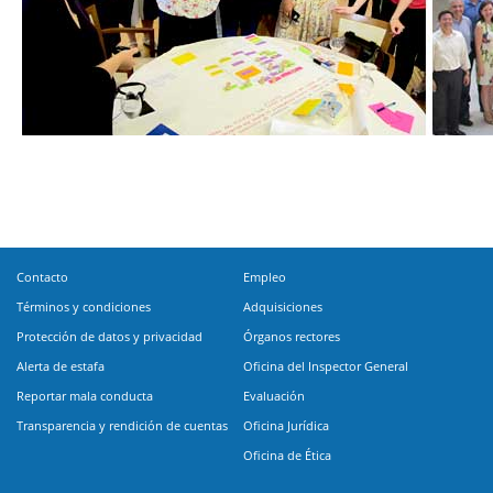
Contacto
Empleo
Términos y condiciones
Adquisiciones
Protección de datos y privacidad
Órganos rectores
Alerta de estafa
Oficina del Inspector General
Reportar mala conducta
Evaluación
Transparencia y rendición de cuentas
Oficina Jurídica
Oficina de Ética