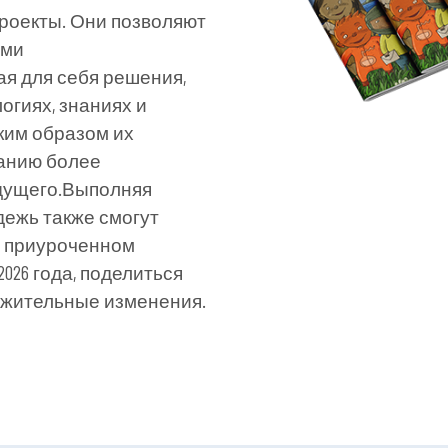
роекты. Они позволяют
ями
я для себя решения,
огиях, знаниях и
аким образом их
данию более
удущего.Выполняя
дежь также смогут
в, приуроченном
026 года, поделиться
ожительные изменения.