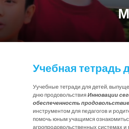
М
Учебная тетрадь 
Уучебные тетради для детей, выпущ
дню продовольствия
Инновации сег
обеспеченность продовольствие
инструментом для педагогов и роди
помочь юным учащимся ознакомитьс
агропродовольственных системах и