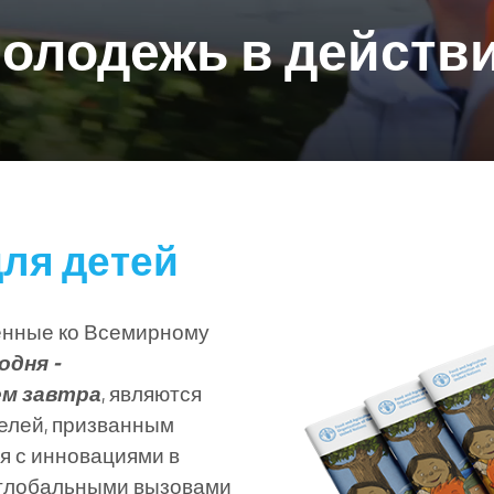
олодежь в действ
для детей
енные ко Всемирному
одня -
м завтра
, являются
телей, призванным
я с инновациями в
 глобальными вызовами