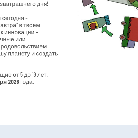
завтрашнего дня!
 сегодня –
автра" в твоем
к инновации –
чные или
 продовольствием
шу планету и создать
е от 5 до 19 лет.
ря 2026
года.