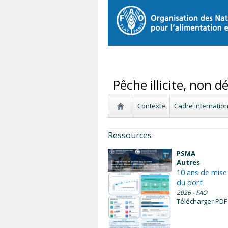
Pêche illicite, non 
Contexte
Cadre internation
Ressources
PSMA
Autres
10 ans de mise 
du port
2026
- FAO
Télécharger PDF