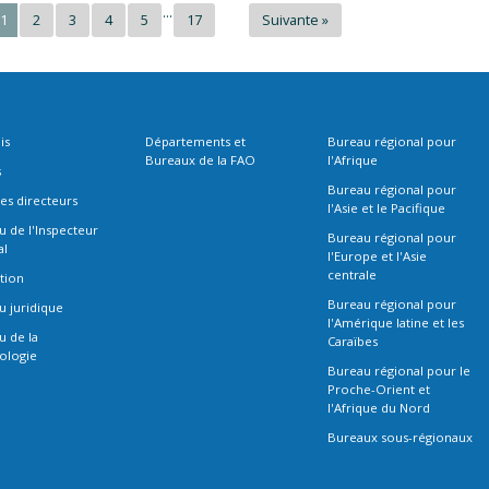
...
1
2
3
4
5
17
Suivante »
is
Départements et
Bureau régional pour
Bureaux de la FAO
l'Afrique
s
Bureau régional pour
es directeurs
l'Asie et le Pacifique
 de l'Inspecteur
Bureau régional pour
al
l'Europe et l'Asie
centrale
tion
Bureau régional pour
u juridique
l'Amérique latine et les
u de la
Caraïbes
ologie
Bureau régional pour le
Proche-Orient et
l'Afrique du Nord
Bureaux sous-régionaux