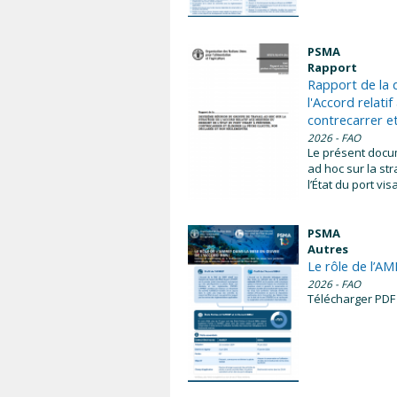
PSMA
Rapport
Rapport de la 
l'Accord relati
contrecarrer et
2026
- FAO
Le présent docum
ad hoc sur la str
l’État du port vis
PSMA
Autres
Le rôle de l’A
2026
- FAO
Télécharger PDF