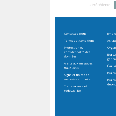
« Précédente
Contactez-nous
Emplo
Termes et conditions
Achat
Protection et
Organ
confidentialité des
Bureau
données
génér
Alerte aux messages
Évalua
frauduleux
Burea
Signaler un cas de
mauvaise conduite
Burea
déont
Transparence et
redevabilité