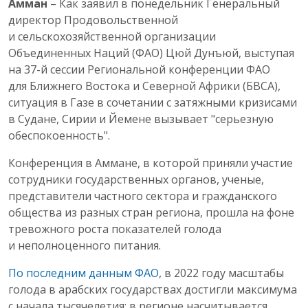
Амман
– Как заявил в понедельник Генеральный
директор Продовольственной
и сельскохозяйственной организации
Объединенных Наций (ФАО) Цюй Дунъюй, выступая
на 37-й сессии Региональной конференции ФАО
для Ближнего Востока и Северной Африки (БВСА),
ситуация в Газе в сочетании с затяжными кризисами
в Судане, Сирии и Йемене вызывает "серьезную
обеспокоенность".
Конференция в Аммане, в которой приняли участие
сотрудники государственных органов, ученые,
представители частного сектора и гражданского
общества из разных стран региона, прошла на фоне
тревожного роста показателей голода
и неполноценного питания.
По последним данным ФАО
, в 2022 году масштабы
голода в арабских государствах достигли максимума
с начала тысячелетия: в регионе насчитывается