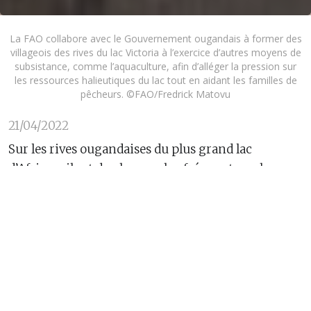
La FAO collabore avec le Gouvernement ougandais à former des
villageois des rives du lac Victoria à l’exercice d’autres moyens de
subsistance, comme l’aquaculture, afin d’alléger la pression sur
les ressources halieutiques du lac tout en aidant les familles de
pêcheurs. ©FAO/Fredrick Matovu
21/04/2022
Sur les rives ougandaises du plus grand lac
d’Afrique, il est de plus en plus fréquent que les
pêcheurs rentrent bredouille. Le lac Victoria
pouvait s’enorgueillir jadis de ses 500 espèces de
poisson, mais ces dernières années, la surpêche et
de mauvaises pratiques de pêche se sont avérées
fortement préjudiciables aux stocks de poisson, à
l’environnement et aux populations qui dépendent
de ces ressources.