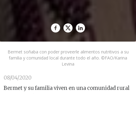
Bermet soñaba con poder proveerle alimentos nutritivos a su
familia y comunidad local durante todo el año. ©FAO/Karina
Levina
08/04/2020
Bermet y su familia viven en una comunidad rural
de Kirguistán, donde siempre han sido ellos
mismos los reponsables de cultivar su propio
alimento. Como parte de sus alimentos básicos
figuran las papas, el maíz y los tomates, gracias a la
facilidad con la que estos alimentos se cultivan en