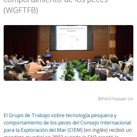
(WGFTFB)
©FAO/Yuxuan Lin
El
Grupo de Trabajo sobre tecnología pesquera y
comportamiento de los peces del Consejo Internacional
para la Exploración del Mar
(CIEM
) (en inglés) recibió un