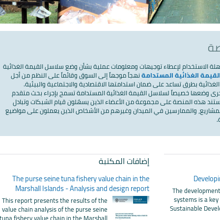
صة
سهلة الاستخدام لإعطاء توجيهات ومعلومات عملية بشأن وضع سلاسل القيمة الغذائية
قيمة الغذائية المستدامة
نهجاً موجهاً إلى السوق وقائماً على النظم من أجل
غذائية بطرق تساعد على ضمان استدامتها الاقتصادية والاجتماعية والبيئية.
رى وضعها خصيصاً لسلاسل القيمة الغذائية المستدامة تسمح بإجراء بحث متقدم
ستند هذه المنصة على مجموعة من الأعضاء الذين يسهّلون قيام الشبكات وتبادل
لمشاريع، والممارسين في الميدان وغيرهم من الأشخاص الذين يعملون على مواضيع
.
إضافات المكتبة
The purse seine tuna fishery value chain in the
Developi
Marshall Islands - Analysis and design report
The development 
systems is a ke
This report presents the results of the
Sustainable Devel
value chain analysis of the purse seine
tuna fishery value chain in the Marshall