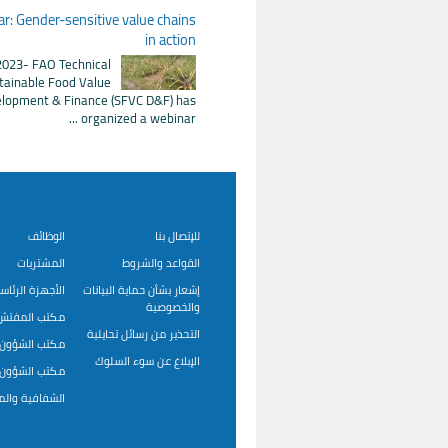
: Gender-sensitive value chains
in action
023- FAO Technical
tainable Food Value
elopment & Finance (SFVC D&F) has
organized a webinar ...
للإتصال بنا
الوظائف
القواعد والشروط
المشتريات
إشعار بشأن حماية البيانات
الأجهزة الرئاس
والخصوصية
مكتب المفتش 
التحذير من رسائل تحايلية
مكتب الشؤون ا
الإبلاغ عن سوء السلوك
مكتب الشؤون ا
الشفافية وال