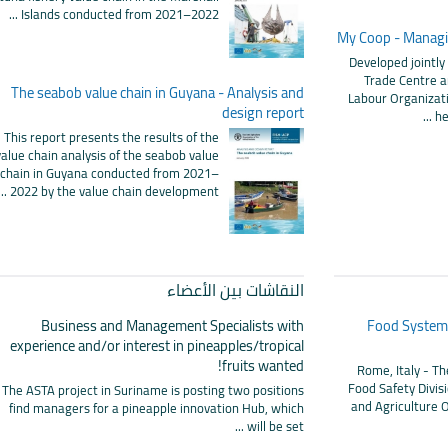
Islands conducted from 2021–2022 ...
My Coop - Managin
Developed jointly
Trade Centre a
The seabob value chain in Guyana - Analysis and
Labour Organizatio
design report
he
This report presents the results of the
value chain analysis of the seabob value
chain in Guyana conducted from 2021–
2022 by the value chain development ...
النقاشات بين الأعضاء
Business and Management Specialists with
Food Systems
experience and/or interest in pineapples/tropical
fruits wanted!
Rome, Italy - T
Food Safety Divisi
The ASTA project in Suriname is posting two positions
and Agriculture O
find managers for a pineapple innovation Hub, which
will be set ...