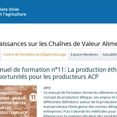
issances sur les Chaînes de Valeur Alim
Centre de Formation et d'Apprentissage
Espace Membres
Actualité
uel de formation n°11: La production éth
ortunités pour les producteurs ACP
2015
Ce manuel de formation donne les éléments e
concept de production éthique, ses enjeux et 
différentes définitions autour de la production 
manuel retrace l’émergence des normes éthique
entreprises. Puis il aborde les méthodes pour
éthique puis la commercialisation des produit