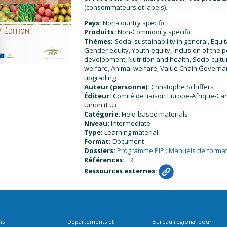
(consommateurs et labels).
Pays:
Non-country specific
Produits:
Non-Commodity specific
Thèmes:
Social sustainability in general, Equi
Gender equity, Youth equity, Inclusion of the
development, Nutrition and health, Socio-cultur
welfare, Animal welfare, Value Chain Governa
upgrading
Auteur (personne):
Christophe Schiffers
Éditeur:
Comité de liaison Europe-Afrique-Ca
Union (EU)
Catégorie:
Field-based materials
Niveau:
Intermediate
Type:
Learning material
Format:
Document
Dossiers:
Programme PIP : Manuels de forma
Références:
FR
Ressources externes:
is
Départements et
Bureau régional pour