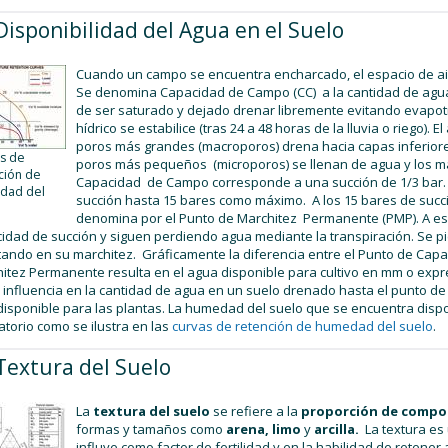
Disponibilidad del Agua en el Suelo
Cuando un campo se encuentra encharcado, el espacio de air
Se denomina Capacidad de Campo (CC) a la cantidad de agua
de ser saturado y dejado drenar libremente evitando evapotr
hídrico se estabilice (tras 24 a 48 horas de la lluvia o riego).
poros más grandes (macroporos) drena hacia capas inferiore
s de
poros más pequeños (microporos) se llenan de agua y los má
ción de
Capacidad de Campo corresponde a una succión de 1/3 bar. 
dad del
succión hasta 15 bares como máximo. A los 15 bares de succi
denomina por el Punto de Marchitez Permanente (PMP). A ese
idad de succión y siguen perdiendo agua mediante la transpiración. Se pie
tando en su marchitez. Gráficamente la diferencia entre el Punto de Cap
itez Permanente resulta en el agua disponible para cultivo en mm o expr
 influencia en la cantidad de agua en un suelo drenado hasta el punto d
disponible para las plantas. La humedad del suelo que se encuentra disp
atorio como se ilustra en las
curvas de retención de humedad del suelo
.
Textura del Suelo
La
textura del suelo
se refiere a la
proporción de compo
formas y tamaños como
arena, limo
y
arcilla.
La textura es
influye como factor de fertilidad y en la habilidad de retener