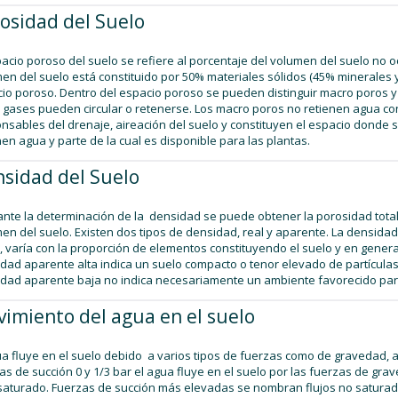
osidad del Suelo
pacio poroso del suelo se refiere al porcentaje del volumen del suelo no o
en del suelo está constituido por 50% materiales sólidos (45% minerales 
io poroso. Dentro del espacio poroso se pueden distinguir macro poros y
y gases pueden circular o retenerse. Los macro poros no retienen agua co
nsables del drenaje, aireación del suelo y constituyen el espacio donde s
nen agua y parte de la cual es disponible para las plantas.
sidad del Suelo
nte la determinación de la densidad se puede obtener la porosidad total 
en del suelo. Existen dos tipos de densidad, real y aparente. La densidad 
, varía con la proporción de elementos constituyendo el suelo y en genera
dad aparente alta indica un suelo compacto o tenor elevado de partícula
dad aparente baja no indica necesariamente un ambiente favorecido para 
imiento del agua en el suelo
ua fluye en el suelo debido a varios tipos de fuerzas como de gravedad, a
as de succión 0 y 1/3 bar el agua fluye en el suelo por las fuerzas de g
 saturado. Fuerzas de succión más elevadas se nombran flujos no saturad