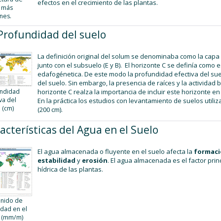
efectos en el crecimiento de las plantas.
 más
nes.
Profundidad del suelo
La definición original del solum se denominaba como la capa s
junto con el subsuelo (E y B). El horizonte C se definía como
edafogénetica. De este modo la profundidad efectiva del su
del suelo. Sin embargo, la presencia de raíces y la activida
ndidad
horizonte C realza la importancia de incluir este horizonte en
va del
En la práctica los estudios con levantamiento de suelos utiliz
 (cm)
(200 cm).
acterísticas del Agua en el Suelo
El agua almacenada o fluyente en el suelo afecta la
formaci
estabilidad
y
erosión
. El agua almacenada es el factor pri
hídrica de las plantas.
nido de
dad en el
 (mm/m)