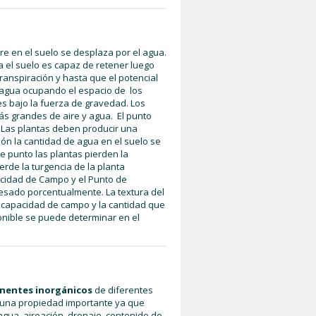
e en el suelo se desplaza por el agua.
 el suelo es capaz de retener luego
anspiración y hasta que el potencial
 El agua ocupando el espacio de los
s bajo la fuerza de gravedad. Los
s grandes de aire y agua. El punto
Las plantas deben producir una
ón la cantidad de agua en el suelo se
 punto las plantas pierden la
rde la turgencia de la planta
acidad de Campo y el Punto de
esado porcentualmente. La textura del
e capacidad de campo y la cantidad que
onible se puede determinar en el
nentes inorgánicos
de diferentes
 una propiedad importante ya que
 agua, aireación, drenaje, contenido de