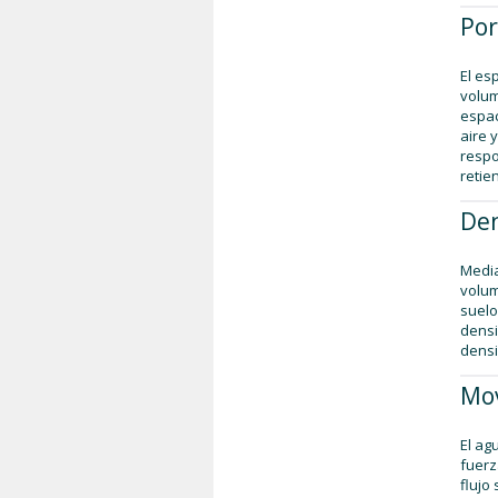
Por
El es
volum
espac
aire 
respo
retie
Den
Media
volum
suelo
densi
densi
Mov
El ag
fuerz
flujo