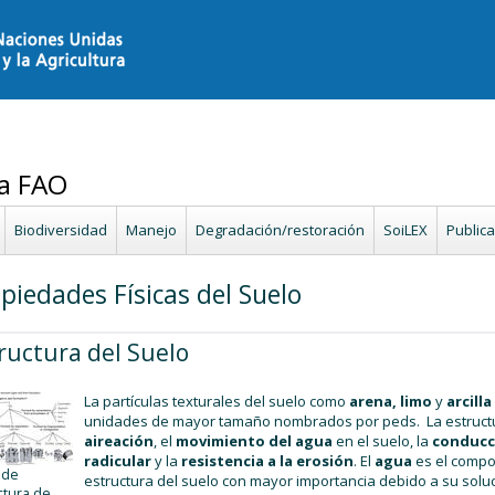
la FAO
Biodiversidad
Manejo
Degradación/restoración
SoiLEX
Public
piedades Físicas del Suelo
ructura del Suelo
La partículas texturales del suelo como
arena, limo
y
arcilla
unidades de mayor tamaño nombrados por peds. La estructur
aireación
, el
movimiento del agua
en el suelo, la
conducc
radicular
y la
resistencia a la erosión
. El
agua
es el compo
 de
estructura del suelo con mayor importancia debido a su soluc
ctura de