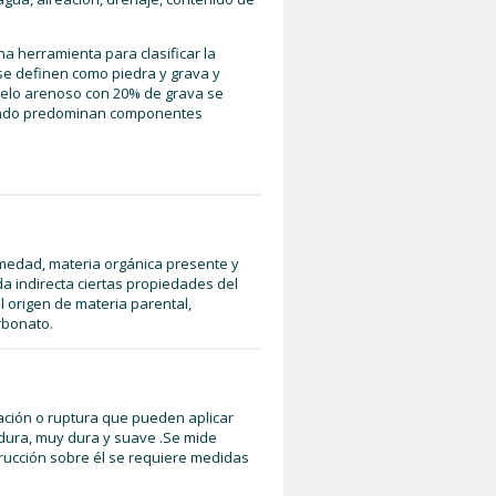
a herramienta para clasificar la
se definen como piedra y grava y
suelo arenoso con 20% de grava se
uando predominan componentes
umedad, materia orgánica presente y
 indirecta ciertas propiedades del
el origen de materia parental,
arbonato.
mación o ruptura que pueden aplicar
dura, muy dura y suave .Se mide
rucción sobre él se requiere medidas