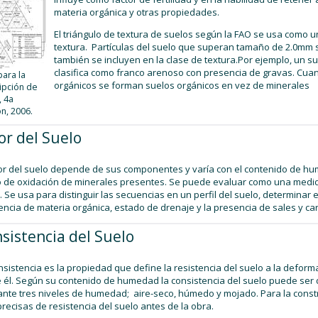
materia orgánica y otras propiedades.
El triángulo de textura de suelos según la FAO se usa como un
textura. Partículas del suelo que superan tamaño de 2.0mm 
también se incluyen en la clase de textura.Por ejemplo, un 
clasifica como franco arenoso con presencia de gravas. C
para la
orgánicos se forman suelos orgánicos en vez de minerales
ipción de
, 4a
ón, 2006.
or del Suelo
lor del suelo depende de sus componentes y varía con el contenido de h
 de oxidación de minerales presentes. Se puede evaluar como una medida
. Se usa para distinguir las secuencias en un perfil del suelo, determinar 
ncia de materia orgánica, estado de drenaje y la presencia de sales y c
sistencia del Suelo
nsistencia es la propiedad que define la resistencia del suelo a la defor
 él. Según su contenido de humedad la consistencia del suelo puede ser 
nte tres niveles de humedad; aire-seco, húmedo y mojado. Para la const
recisas de resistencia del suelo antes de la obra.