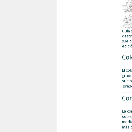
Guía 
descr
suelo
edici
Col
El co
grado
suelo
prese
Con
La co
sobre
media
más p