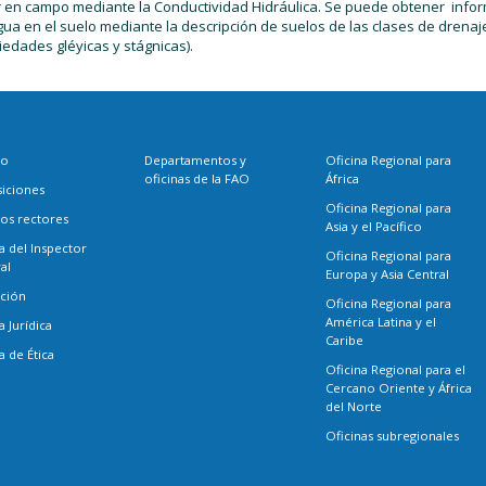
 en campo mediante la Conductividad Hidráulica. Se puede obtener infor
gua en el suelo mediante la descripción de suelos de las clases de drenaj
iedades gléyicas y stágnicas).
eo
Departamentos y
Oficina Regional para
oficinas de la FAO
África
siciones
Oficina Regional para
os rectores
Asia y el Pacífico
a del Inspector
Oficina Regional para
al
Europa y Asia Central
ación
Oficina Regional para
América Latina y el
a Jurídica
Caribe
a de Ética
Oficina Regional para el
Cercano Oriente y África
del Norte
Oficinas subregionales