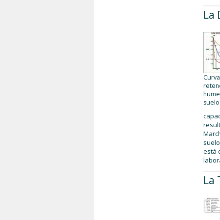
La 
Curva
reten
hume
suelo
capac
resul
March
suelo
está 
labor
La 