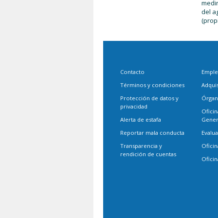
medir
del a
(prop
Contacto
Empl
Términos y condiciones
Adqui
Protección de datos y
Órgan
privacidad
Oficin
Alerta de estafa
Gener
Reportar mala conducta
Evalu
Transparencia y
Oficin
rendición de cuentas
Oficin