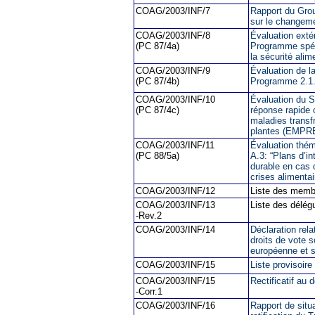
COAG/2003/INF/7
Rapport du Grou
sur le changeme
COAG/2003/INF/8
Évaluation exté
(PC 87/4a)
Programme spéc
la sécurité ali
COAG/2003/INF/9
Évaluation de 
(PC 87/4b)
Programme 2.1
COAG/2003/INF/10
Évaluation du S
(PC 87/4c)
réponse rapide 
maladies transf
plantes (EMPRES
COAG/2003/INF/11
Évaluation thém
(PC 88/5a)
A.3: “Plans d’in
durable en cas 
crises alimentai
COAG/2003/INF/12
Liste des memb
COAG/2003/INF/13
Liste des délég
-Rev.2
COAG/2003/INF/14
Déclaration rel
droits de vote
européenne et 
COAG/2003/INF/15
Liste provisoir
COAG/2003/INF/15
Rectificatif a
-Corr.1
COAG/2003/INF/16
Rapport de situa