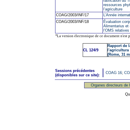
ratification du T
ressources phyt
l’agriculture
COAG/2003/INF/17
L’Année internat
COAG/2003/INF/18
Évaluation con
Alimentarius et 
l’OMS relatives
*
La version électronique de ce document n'est 
Rapport de 
CL 124/9
l'agricultura
(Rome, 31 ma
Sessions précédentes
COAG 16
;
CO
(disponibles sur ce site):
Organes directeurs de
Que