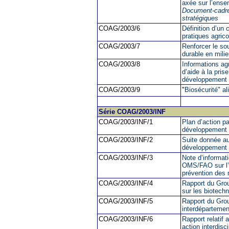
axée sur l’ensem
Document-cadre 
stratégiques
COAG/2003/6
Définition d’un
pratiques agrico
COAG/2003/7
Renforcer le so
durable en milie
COAG/2003/8
Informations ag
d’aide à la pris
développement 
COAG/2003/9
"
Biosécurité" al
Série
COAG/2003
/INF
COAG/2003/INF/1
Plan d’action 
développement
COAG/2003/INF/2
Suite donnée a
développement 
COAG/2003/INF/3
Note d’informat
OMS/FAO sur l’al
prévention des 
COAG/2003/INF/4
Rapport du Grou
sur les biotech
COAG/2003/INF/5
Rapport du Grou
interdépartement
COAG/2003/INF/6
Rapport relatif 
action interdisci