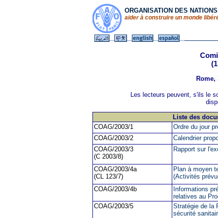
ORGANISATION DES NATIONS
aider à construire un monde libéré
Comit
(
Rome, 3
Les lecteurs peuvent, s'ils le 
disp
Liste des doc
COAG/2003/1
Ordre du jour pr
COAG/2003/2
Calendrier prop
COAG/2003/3
Rapport sur l'
(C 2003/8)
COAG/2003/4a
Plan à moyen t
(CL 123/7)
(Activités prév
COAG/2003/4b
Informations pré
relatives au Pr
COAG/2003/5
S
tratégie de la
sécurité sanitai