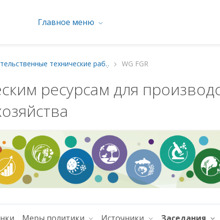
Главное меню
Межправительственные технические рабочие группы
WG FGR
еским ресурсам для производ
хозяйства
енки
Меры политики
Источники
Заседания