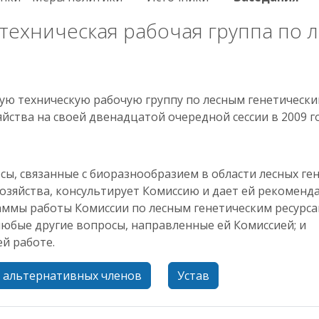
ехническая рабочая группа по 
ю техническую рабочую группу по лесным генетически
йства на своей двенадцатой очередной сессии в 2009 го
ы, связанные с биоразнообразием в области лесных ге
хозяйства, консультирует Комиссию и дает ей рекоменд
аммы работы Комиссии по лесным генетическим ресурса
 любые другие вопросы, направленные ей Комиссией; и
й работе.
и альтернативных членов
Устав