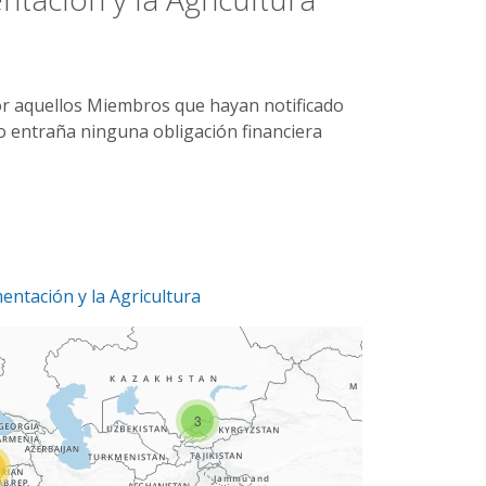
or aquellos Miembros que hayan notificado
no entraña ninguna obligación financiera
entación y la Agricultura
2
3