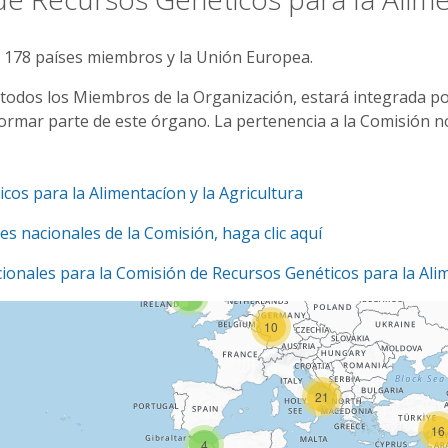
n 178 países miembros y la Unión Europea.
 todos los Miembros de la Organización, estará integrada p
 formar parte de este órgano. La pertenencia a la Comisión 
2
os para la Alimentacíon y la Agricultura
2
les nacionales de la Comisión, haga clic aquí
5
onales para la Comisión de Recursos Genéticos para la Alim
3
10
21
16
4