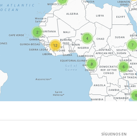
2
4
7
12
8
6
6
SÍGUENOS EN